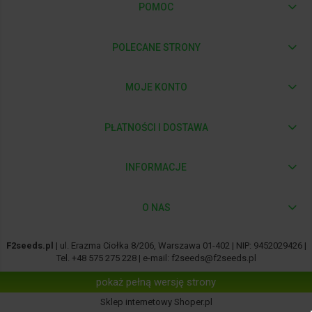
POMOC
POLECANE STRONY
MOJE KONTO
PŁATNOŚCI I DOSTAWA
INFORMACJE
O NAS
F2seeds.pl
| ul. Erazma Ciołka 8/206, Warszawa 01-402 | NIP: 9452029426 |
Tel.
+48 575 275 228
| e-mail:
f2seeds@f2seeds.pl
pokaż pełną wersję strony
Sklep internetowy Shoper.pl