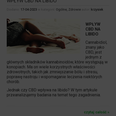
WPŁYW CBD NA LIBIDO
Dodano:
17-04-2023
w kategorii:
Ogólne
,
Zdrowie
autor:
krzysiek
WPŁYW
CBD NA
LIBIDO
Cannabidiol,
znany jako
CBD, jest
jednym z
głównych składników kannabinoidów, które występują w
konopiach. Ma on wiele korzystnych właściwości
zdrowotnych, takich jak zmniejszanie bólu i stresu,
poprawę nastroju i wspomaganie leczenia niektórych
chorób.
Jednak czy
CBD
wpływa na libido? W tym artykule
przeanalizujemy badania na temat tego zagadnienia.
czytaj całość »