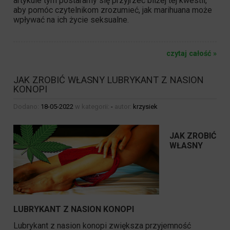
artykule tym postaramy się przyjrzeć bliżej tej kwestii,
aby pomóc czytelnikom zrozumieć, jak marihuana może
wpływać na ich życie seksualne.
czytaj całość »
JAK ZROBIĆ WŁASNY LUBRYKANT Z NASION
KONOPI
Dodano:
18-05-2022
w kategorii:
-
autor:
krzysiek
JAK ZROBIĆ
WŁASNY
LUBRYKANT Z NASION KONOPI
Lubrykant z
nasion konopi
zwiększa przyjemność