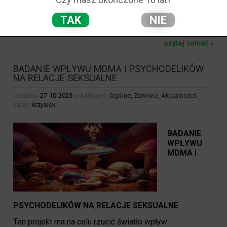
badanie.
TAK
NIE
czytaj całość »
BADANIE WPŁYWU MDMA I PSYCHODELIKÓW
NA RELACJE SEKSUALNE
Dodano:
27-10-2023
w kategorii:
Ogólne
,
Zdrowie
,
Aktualności
autor:
krzysiek
BADANIE
WPŁYWU
MDMA i
PSYCHODELIKÓW NA RELACJE SEKSUALNE
Ten projekt ma na celu rzucić światło wpływ