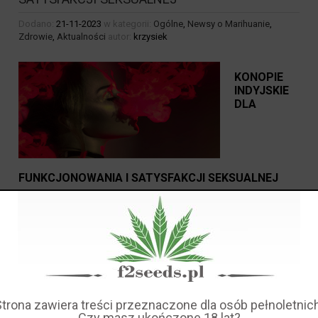
Dodano:
21-11-2023
w kategorii:
Ogólne
,
Newsy o Marihuanie
,
Zdrowie
,
Aktualności
autor:
krzysiek
KONOPIE
INDYJSKIE
DLA
FUNKCJONOWANIA I SATYSFAKCJI SEKSUALNEJ
Badanie dotyczące konopi indyjskich dla funkcjonowania
i satysfakcji seksualnej skorzystało z cyklu
Trójstopniowego modelu reakcji seksualnych Kaplana
oraz Mastersa i Johnsona, (tj. pożądanie, podniecenie,
orgazm).
Naukowcy zauważyli, że mimo wzmożonego
zainteresowania potencjalnymi korzyściami z konopi
Strona zawiera treści przeznaczone dla osób pełnoletnich
indyjskich, brakowało badań nad ich wpływem na
Czy masz ukończone 18 lat?
satysfakcję seksualną. Dlatego przeprowadzono to