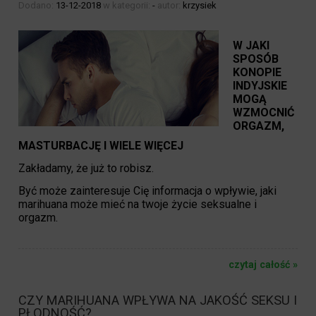
Dodano:
13-12-2018
w kategorii:
-
autor:
krzysiek
W JAKI
SPOSÓB
KONOPIE
INDYJSKIE
MOGĄ
WZMOCNIĆ
ORGAZM,
MASTURBACJĘ I WIELE WIĘCEJ
Zakładamy, że już to robisz.
Być może zainteresuje Cię informacja o wpływie, jaki
marihuana może mieć na twoje życie seksualne i
orgazm.
czytaj całość »
CZY MARIHUANA WPŁYWA NA JAKOŚĆ SEKSU I
PŁODNOŚĆ?