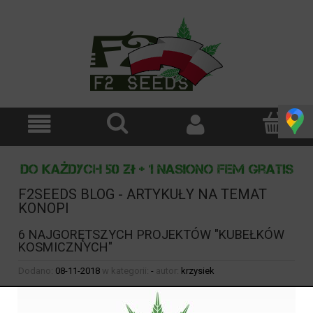
F2SEEDS BLOG - ARTYKUŁY NA TEMAT
KONOPI
6 NAJGORĘTSZYCH PROJEKTÓW "KUBEŁKÓW
KOSMICZNYCH"
Dodano:
08-11-2018
w kategorii:
-
autor:
krzysiek
6