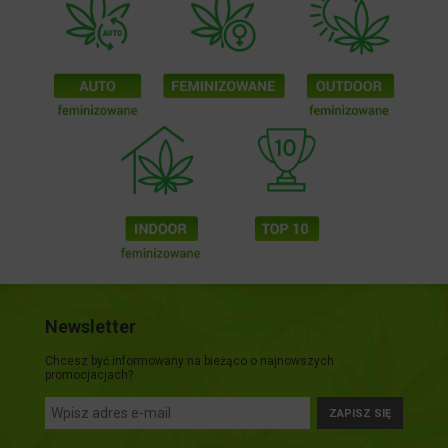
Newsletter
Chcesz być informowany na bieżąco o najnowszych
promocjacjach?
ZAPISZ SIĘ