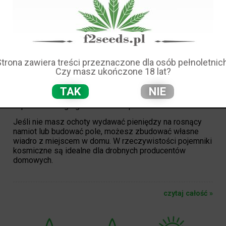
Strona zawiera treści przeznaczone dla osób pełnoletnich
NAJGORĘTSZYCH PROJEKTÓW "KUBEŁKÓW
Czy masz ukończone 18 lat?
KOSMICZNYCH"
TAK
NIE
Ukryj swój wzrost na widoku bez konieczności
kupowania drogiego namiotu lub pudełka.
Jeśli nie masz ochoty wydawać pieniędzy na rosnący
namiot lub budować pole, możesz zbudować własne
wiadro z miejscem w domu. W rzeczywistości pojemniki
kosmiczne są idealne dla drobnych producentów
domowych.
czytaj całość »