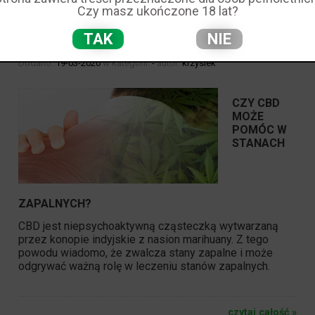
Czy masz ukończone 18 lat?
CZY CBD MOŻE POMÓC W STANACH
TAK
NIE
ZAPALNYCH?
Dodano:
19-03-2020
w kategorii:
-
autor:
krzysiek
CZY CBD
MOŻE
POMÓC W
STANACH
ZAPALNYCH?
CBD jest niepsychoaktywną cząsteczką wytwarzaną
przez konopie indyjskie z nasion marihuany. Z tego
powodu wiadomo, że zwalcza stany zapalne i może
odgrywać ważną rolę w leczeniu stanów zapalnych.
czytaj całość »