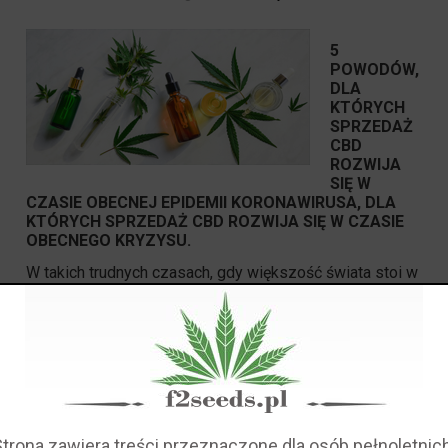
5
POWODÓW,
DLA
KTÓRYCH
SPRZEDAŻ
CBD
ROZWIJA
SIĘ W
CZASIE OBECNEJ EPIDEMII KORONAWIRUSA, DLA
KTÓRYCH SPRZEDAŻ CBD ROZWIJA SIĘ W CZASIE
OBECNEGO KRYZYSU.
W takich trudnych czasach, gdy większość świata stoi w
obliczu pandemii, która przewraca codzienne życie do
góry nogami, sprzedaż
CBD
wydaje się gwałtownie
rosnąć. Słyszeliśmy o ludziach, którzy gromadzą
artykuły spożywcze, leki, wodę, makaron itd., ale
dlaczego
CBD
?
czytaj całość »
Strona zawiera treści przeznaczone dla osób pełnoletnich