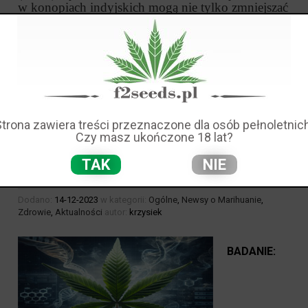
w konopiach indyjskich mogą nie tylko zmniejszać
spożycie alkoholu, ale również zapobiegać
nawrotom uzależnienia, otwierając drogę do
nowych strategii terapeutycznych u ludzi.
czytaj całość »
Strona zawiera treści przeznaczone dla osób pełnoletnich
Czy masz ukończone 18 lat?
BADANIE: GENETYCZNY ZWIĄZEK Z
ZABURZENIAMI ZWIĄZANYMI Z UŻYWANIEM
TAK
NIE
MARIHUANY
Dodano:
14-12-2023
w kategorii:
Ogólne
,
Newsy o Marihuanie
,
Zdrowie
,
Aktualności
autor:
krzysiek
BADANIE: