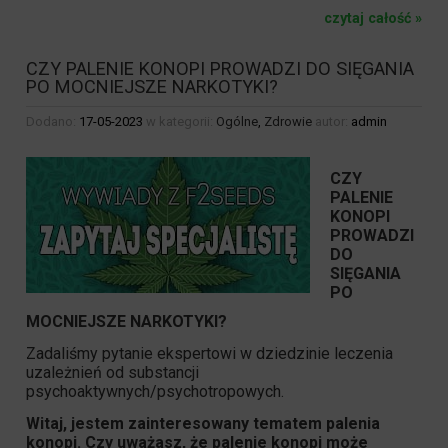
czytaj całość »
CZY PALENIE KONOPI PROWADZI DO SIĘGANIA
PO MOCNIEJSZE NARKOTYKI?
Dodano:
17-05-2023
w kategorii:
Ogólne
,
Zdrowie
autor:
admin
CZY
PALENIE
KONOPI
PROWADZI
DO
SIĘGANIA
PO
MOCNIEJSZE NARKOTYKI?
Zadaliśmy pytanie ekspertowi w dziedzinie leczenia
uzależnień od substancji
psychoaktywnych/psychotropowych.
Witaj, jestem zainteresowany tematem palenia
konopi. Czy uważasz, że palenie
konopi
może