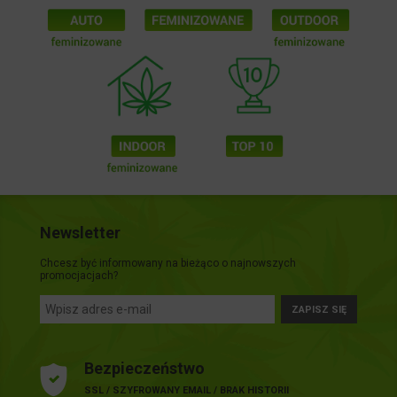
Newsletter
Chcesz być informowany na bieżąco o najnowszych
promocjacjach?
ZAPISZ SIĘ
Bezpieczeństwo
SSL / SZYFROWANY EMAIL / BRAK HISTORII