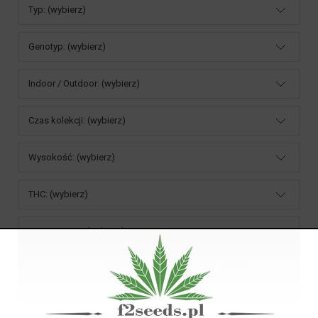
Typ: (wybierz)
Genotyp: (wybierz)
Indoor / Outdoor: (wybierz)
Czas kolekcji: (wybierz)
Wysokość: (wybierz)
THC: (wybierz)
Waga nasion: (wybierz)
Ocena: (wybierz)
Cena: (wybierz)