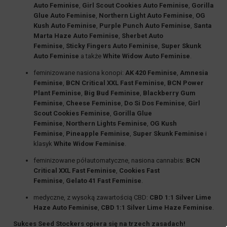
Auto Feminise
,
Girl Scout Cookies Auto Feminise
,
Gorilla
Glue Auto Feminise
,
Northern Light Auto Feminise
,
OG
Kush Auto Feminise
,
Purple Punch Auto Feminise
,
Santa
Marta Haze Auto Feminise
,
Sherbet Auto
Feminise
,
Sticky Fingers Auto Feminise
,
Super Skunk
Auto Feminise
a także
White Widow Auto Feminise
.
feminizowane
nasiona konopi:
AK 420 Feminise
,
Amnesia
Feminise
,
BCN Critical XXL Fast Feminise
,
BCN Power
Plant Feminise
,
Big Bud Feminise
,
Blackberry Gum
Feminise
,
Cheese Feminise
,
Do Si Dos Feminise
,
Girl
Scout Cookies Feminise
,
Gorilla Glue
Feminise
,
Northern Lights Feminise
,
OG Kush
Feminise
,
Pineapple Feminise
,
Super Skunk Feminise
i
klasyk
White Widow Feminise
.
feminizowane półautomatyczne
, nasiona cannabis:
BCN
Critical XXL Fast Feminise
,
Cookies Fast
Feminise
,
Gelato 41 Fast Feminise
.
medyczne, z
wysoką zawartością CBD
:
CBD 1:1 Silver Lime
Haze Auto Feminise
,
CBD 1:1 Silver Lime Haze Feminise
.
Sukces
Seed Stockers
opiera się na trzech zasadach!