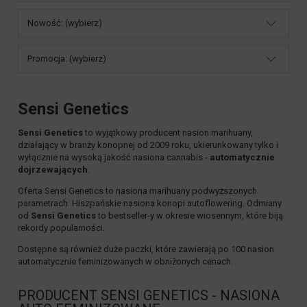
Nowość: (wybierz)
Promocja: (wybierz)
Sensi Genetics
Sensi Genetics
to wyjątkowy producent nasion marihuany,
działający w branży konopnej od 2009 roku, ukierunkowany tylko i
wyłącznie na wysoką jakość nasiona cannabis -
automatycznie
dojrzewających
.
Oferta
Sensi Genetics
to nasiona marihuany podwyższonych
parametrach. Hiszpańskie nasiona konopi autoflowering. Odmiany
od
Sensi Genetics
to bestseller-y w okresie wiosennym, które biją
rekordy popularności.
Dostępne są również duże paczki, które zawierają po
100 nasion
automatycznie feminizowanych
w obniżonych cenach.
PRODUCENT SENSI GENETICS - NASIONA