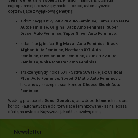
Sensi Genetics
w swojej bazie nasion marihuany, posiada
najpopularniejsze szczepy nasion konopi,
automatycznie
dojrzewające
z wyjątkową genetyką:
z dominacją
sativy
:
AK 470 Auto Feminise
,
Jamaican Haze
Auto Feminise
,
Original Jack Auto Feminise
,
Super
Diesel Auto Feminise
,
Super Silver Auto Feminise
.
z dominacją
indica
:
Big Mazar Auto Feminise
,
Black
Afghan Auto Feminise
,
Northern XXL Auto
Feminise
,
Russian Auto Feminise
,
Skunk B 52 Auto
Feminise
,
White Monster Auto Feminise
.
a także hybrydy
Indica 50% / Sativa 50%
takie jak:
Critical
Plant Auto Feminise
,
Speed O Matic Auto Feminise
a
także nowy szczep nasion konopi:
Cheese Skunk Auto
Feminise
.
Według producenta
Sensi Genetics
, prawdopodobnie ich nasiona
konopi -
automatycznie dojrzewające feminizowane
- są najlepszą
ofertą na świecie! Najwyższa jakość z uczciwą ceną!
Newsletter