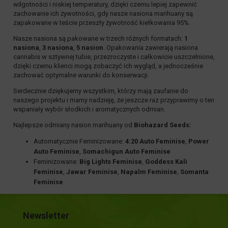
wilgotności i niskiej temperatury, dzięki czemu lepiej zapewnić
zachowanie ich żywotności, gdy nasze nasiona marihuany są
zapakowane w teście przeszły żywotność kiełkowania 95%.
Nasze nasiona są pakowane w trzech różnych formatach:
1
nasiona
,
3 nasiona
,
5 nasion
. Opakowania zawierają nasiona
cannabis w sztywnej tubie, przezroczyste i całkowicie uszczelnione,
dzięki czemu klienci mogą zobaczyć ich wygląd, a jednocześnie
zachować optymalne warunki do konserwacji.
Serdecznie dziękujemy wszystkim, którzy mają zaufanie do
naszego projektu i mamy nadzieję, że jeszcze raz przyprawimy o ten
wspaniały wybór słodkich i aromatycznych odmian.
Najlepsze odmiany nasion marihuany od
Biohazard Seeds
:
Automatycznie Feminizowane
:
4:20 Auto Feminise
,
Power
Auto Feminise
,
Somachigun Auto Feminise
Feminizowane
:
Big Lights Feminise
,
Goddess Kali
Feminise
,
Jawar Feminise
,
Napalm Feminise
,
Somanta
Feminise
Newsletter