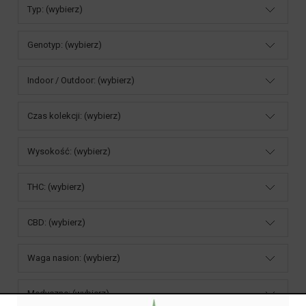
Typ: (wybierz)
Genotyp: (wybierz)
Indoor / Outdoor: (wybierz)
Czas kolekcji: (wybierz)
Wysokość: (wybierz)
THC: (wybierz)
CBD: (wybierz)
Waga nasion: (wybierz)
Medyczne: (wybierz)