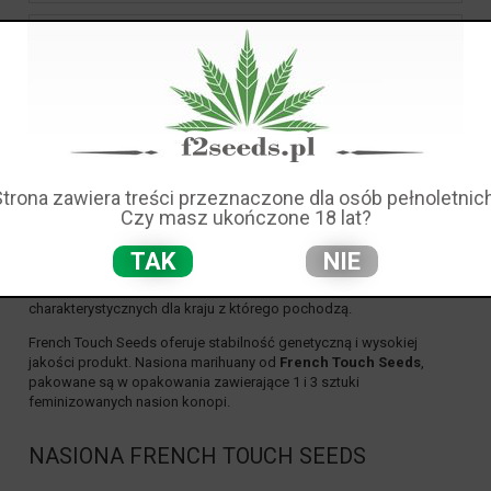
Cena: (wybierz)
Nowość: (wybierz)
Promocja: (wybierz)
Strona zawiera treści przeznaczone dla osób pełnoletnich
Czy masz ukończone 18 lat?
French Touch Seeds
TAK
NIE
Doskonałe odmiany nasion marihuany od producenta:
French
Touch Seeds
, jakość i genetyka o silnej charyźmie nasion,
charakterystycznych dla kraju z którego pochodzą.
French Touch Seeds
oferuje stabilność genetyczną i wysokiej
jakości produkt. Nasiona marihuany od
French Touch Seeds
,
pakowane są w opakowania zawierające 1 i 3 sztuki
feminizowanych nasion konopi.
NASIONA FRENCH TOUCH SEEDS