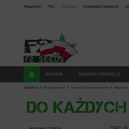
Regulamin
FAQ
Dostawa
f2seeds@f2seeds.pl
Te
NASIONA
NASIONA | PROMOCJE
»
»
»
Jesteś w:
Strona główna
Nasiona | Feminizowane
Nasiona |
OPCJE
NASIONA | TOP 10