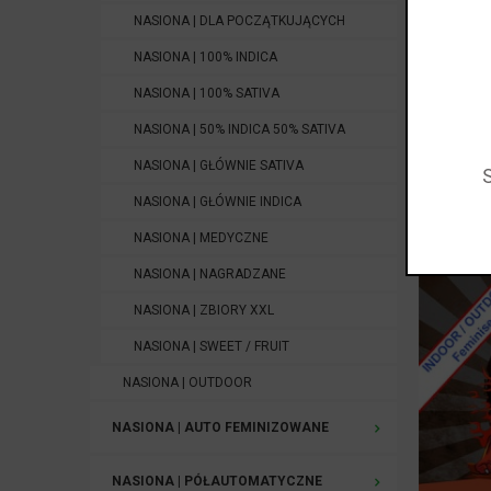
NASIONA | DLA POCZĄTKUJĄCYCH
Nasiona
Fe
NASIONA | 100% INDICA
nasion mari
porównaniu
NASIONA | 100% SATIVA
Nasiona
fe
NASIONA | 50% INDICA 50% SATIVA
odmian
fe
NASIONA | GŁÓWNIE SATIVA
Nis
NASIONA | GŁÓWNIE INDICA
NISKI
NASIONA | MEDYCZNE
NASIONA | NAGRADZANE
NASIONA | ZBIORY XXL
NASIONA | SWEET / FRUIT
NASIONA | OUTDOOR
NASIONA | AUTO FEMINIZOWANE
NASIONA | PÓŁAUTOMATYCZNE