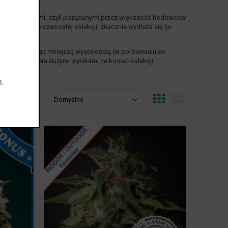
sionami żeńskimi, czyli pożądanymi przez większość hodowców
nia, przez co czas całej kolekcji, znacznie wydłuża się (w
indoor, dysponując mniejszą wysokością (w porównaniu do
ąc kolekcjonera dużymi wynikami na koniec kolekcji.
pu: indoor
.