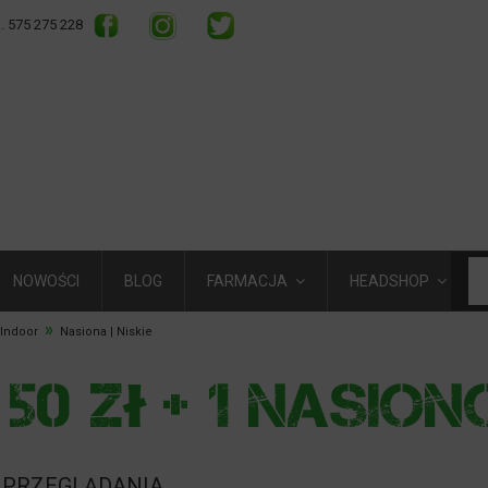
l. 575 275 228
NOWOŚCI
BLOG
FARMACJA
HEADSHOP
»
 Indoor
Nasiona | Niskie
 PRZEGLĄDANIA