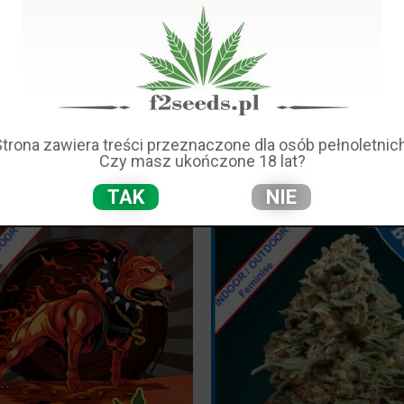
minizowane Indoor
, to niemal 100% pewność, że nasiona marihuany są na
huany. Nasiona feminizowane, zaczynają dojrzewać zależnie od cyklu oświetle
 do nasion marihuany
automatycznie dojrzewających feminizowanych
)
minizowane indoor
, są lepiej przystosowane do kolekcji w klaserach typu: 
minizowanych outdoor
), mniejszymi problemami w czasie kolekcji i obdarowuj
kie
to feminizowane nasiona o maksymalnej wysokości do 90cm w klaserze ty
Strona zawiera treści przeznaczone dla osób pełnoletnich
Czy masz ukończone 18 lat?
E ODMIANY - NASIONA FEMINIZOWANE INDOOR
TAK
NIE