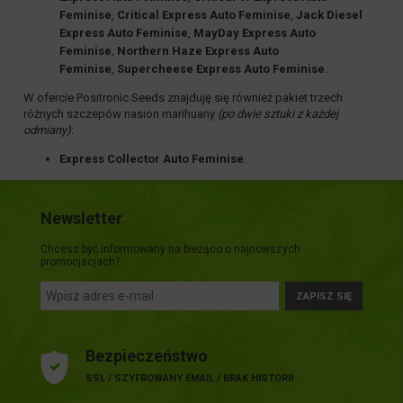
Feminise
,
Critical Express Auto Feminise
,
Jack Diesel
Express Auto Feminise
,
MayDay Express Auto
Feminise
,
Northern Haze Express Auto
Feminise
,
Supercheese Express Auto Feminise
.
W ofercie
Positronic Seeds
znajduję się również pakiet trzech
różnych szczepów nasion marihuany
(po dwie sztuki z każdej
odmiany)
:
Express Collector Auto Feminise
.
Newsletter
Chcesz być informowany na bieżąco o najnowszych
promocjacjach?
ZAPISZ SIĘ
Bezpieczeństwo
SSL / SZYFROWANY EMAIL / BRAK HISTORII