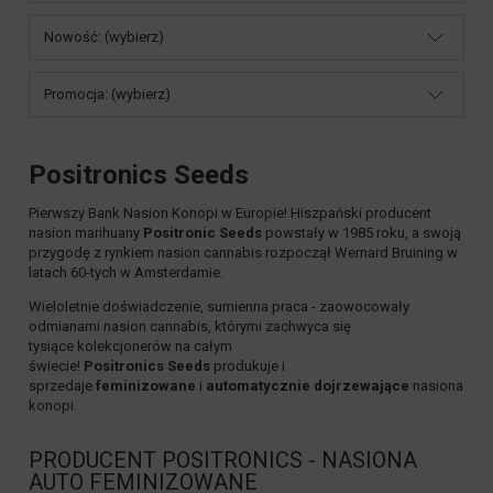
Nowość: (wybierz)
Promocja: (wybierz)
Positronics Seeds
Pierwszy Bank Nasion Konopi w Europie! Hiszpański producent
nasion marihuany
Positronic Seeds
powstały w 1985 roku, a swoją
przygodę z rynkiem nasion cannabis rozpoczął Wernard Bruining w
latach 60-tych w Amsterdamie.
Wieloletnie doświadczenie, sumienna praca - zaowocowały
odmianami nasion cannabis, którymi zachwyca się
tysiące kolekcjonerów na całym
świecie!
Positronics Seeds
produkuje i
sprzedaje
feminizowane
i
automatycznie dojrzewające
nasiona
konopi.
PRODUCENT POSITRONICS - NASIONA
AUTO FEMINIZOWANE