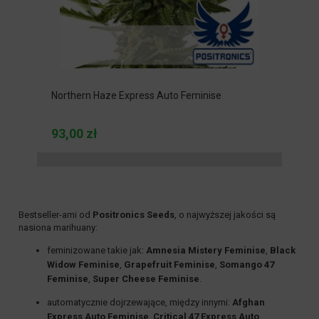
Northern Haze Express Auto Feminise
93,00 zł
Bestseller-ami od
Positronics Seeds
, o najwyższej jakości są
nasiona marihuany:
feminizowane
takie jak:
Amnesia Mistery Feminise
,
Black
Widow Feminise
,
Grapefruit Feminise
,
Somango 47
Feminise
,
Super Cheese Feminise
.
automatycznie dojrzewające
, między innymi:
Afghan
Express Auto Feminise
,
Critical 47 Express Auto