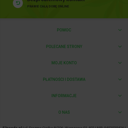
PRAWIE CAŁĄ DOBĘ ONLINE
POMOC
POLECANE STRONY
MOJE KONTO
PŁATNOŚCI I DOSTAWA
INFORMACJE
O NAS
F2seeds.pl
| ul. Erazma Ciołka 8/206, Warszawa 01-402 | NIP: 9452029426 |