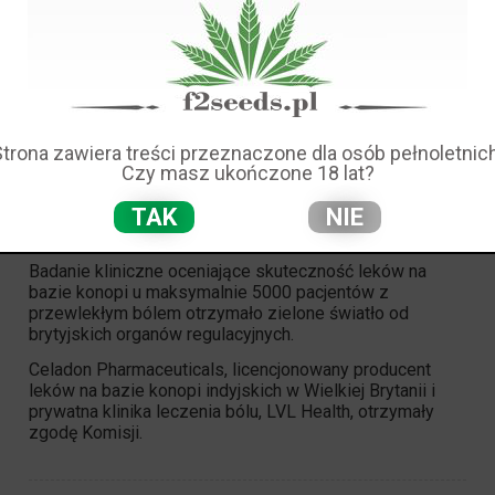
NHS
Strona zawiera treści przeznaczone dla osób pełnoletnich
Czy masz ukończone 18 lat?
ZATWIERDZA DUŻE BADANIA KLINICZNE
TAK
NIE
DOTYCZĄCE LEKÓW Z KONOPI INDYJSKICH I
PRZEWLEKŁEGO BÓLU
Badanie kliniczne oceniające skuteczność leków na
bazie konopi u maksymalnie 5000 pacjentów z
przewlekłym bólem otrzymało zielone światło od
brytyjskich organów regulacyjnych.
Celadon Pharmaceuticals, licencjonowany producent
leków na bazie konopi indyjskich w Wielkiej Brytanii i
prywatna klinika leczenia bólu, LVL Health, otrzymały
zgodę Komisji.