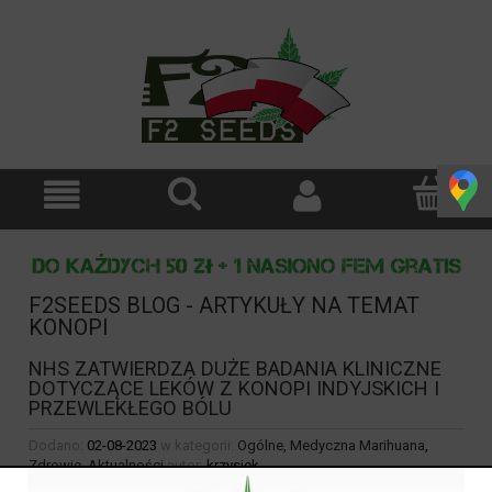
F2SEEDS BLOG - ARTYKUŁY NA TEMAT
KONOPI
NHS ZATWIERDZA DUŻE BADANIA KLINICZNE
DOTYCZĄCE LEKÓW Z KONOPI INDYJSKICH I
PRZEWLEKŁEGO BÓLU
Dodano:
02-08-2023
w kategorii:
Ogólne
,
Medyczna Marihuana
,
Zdrowie
,
Aktualności
autor:
krzysiek