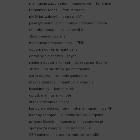
marihuana waporyzator
wapowanie
feminise
feminized seeds
femi nasiona
pleśń jak walczyć
szara pleśń
pasożyty marihuana
oprysk przeciwko pleśni
choroby konopi
Leczenie ALS
stwardnienie rozsiane
THC
marihuana a stwardnienie
odporna odmiana marihuany
odmiany dla początkujących
nasiona odporne konopi
objawy po marihuanie
co się dzieje po marihuanie
stoned
ganja objawy
konopie gastrofaza
efekt entourage
marihuana synergia
kanabinoidy
konopie leki
oprysk marihuany konopi
środki przeciwko pleśni
konopie środki ochrony
ph marihuany
złe PH
nasiona konopi i terpeny
terpeny konopie
kwaśne ph
zasadowe ph
perpenes f2seeds
spożywcza konopia
nasiona z CBD
CBD palenie
rzucanie palenia pomocne CBD