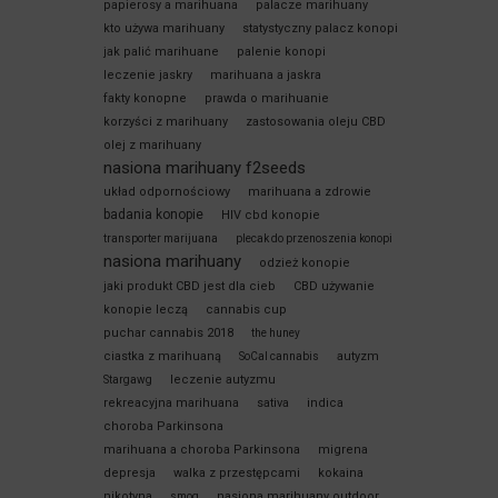
papierosy a marihuana
palacze marihuany
kto używa marihuany
statystyczny palacz konopi
jak palić marihuane
palenie konopi
leczenie jaskry
marihuana a jaskra
fakty konopne
prawda o marihuanie
korzyści z marihuany
zastosowania oleju CBD
olej z marihuany
nasiona marihuany f2seeds
układ odpornościowy
marihuana a zdrowie
badania konopie
HIV cbd konopie
transporter marijuana
plecak do przenoszenia konopi
nasiona marihuany
odzież konopie
jaki produkt CBD jest dla cieb
CBD używanie
konopie leczą
cannabis cup
puchar cannabis 2018
the huney
ciastka z marihuaną
autyzm
SoCal cannabis
leczenie autyzmu
Stargawg
rekreacyjna marihuana
sativa
indica
choroba Parkinsona
marihuana a choroba Parkinsona
migrena
depresja
walka z przestępcami
kokaina
nikotyna
nasiona marihuany outdoor
smog