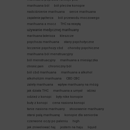
marihuana ból
bół pleców konopie
nadciśnienie marihuana
serce marihuana
ból przewodu moczowego
zapalenie pęcherza
marihuana a mocz
THC na receptę
używanie medycznej marihuany
kleszcze
marihuana bolerioza
psychoza marihuana
stany psychotyczne
leczenie psychozy cbd
choroby psychiczne
marihuana ból menstruacyjny
ból menstruacyjny
marihuana a miesiączka
chroniczny ból
chronic pain
ból cbd marihuana
marihuana a alkohol
alkoholizm marihuana
CBD CBC
zalety marihuana
wpływ marihuany na mózg
jak działa THC
marihuana a umysł
odzież
odzież z konopi
byty nike konopie
buty z konopi
cena nasiona konopi
tanie nasiona marihuany
stosowanie marihuany
starsi palą marihuanę
konopie dla seniorów
czerwone oczy po paleniu
high
jak zniwelować haj
jestem na haju
liquid