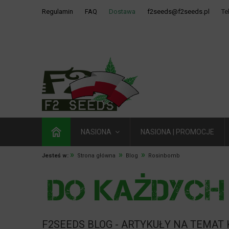
Regulamin
FAQ
Dostawa
f2seeds@f2seeds.pl
Te
NASIONA
NASIONA | PROMOCJE
»
»
»
Jesteś w:
Strona główna
Blog
Rosinbomb
F2SEEDS BLOG - ARTYKUŁY NA TEMAT