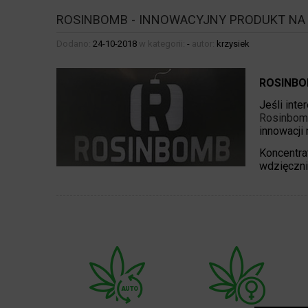
ROSINBOMB - INNOWACYJNY PRODUKT NA
Dodano:
24-10-2018
w kategorii:
-
autor:
krzysiek
ROSINBO
Jeśli inte
Rosinbom
innowacji 
Koncentra
wdzięczni 