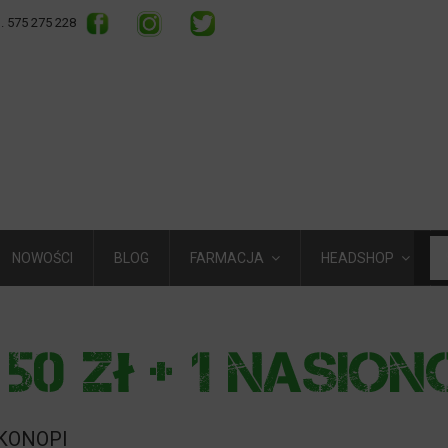
l. 575 275 228
NOWOŚCI
BLOG
FARMACJA
HEADSHOP
 KONOPI