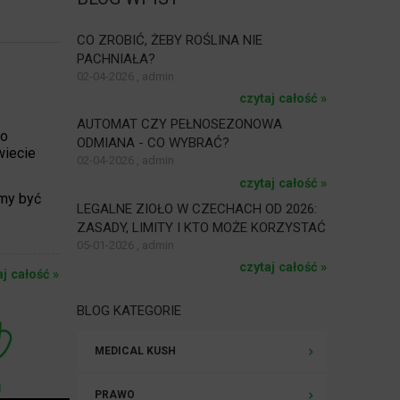
CO ZROBIĆ, ŻEBY ROŚLINA NIE
PACHNIAŁA?
02-04-2026 , admin
czytaj całość »
AUTOMAT CZY PEŁNOSEZONOWA
 o
ODMIANA - CO WYBRAĆ?
wiecie
02-04-2026 , admin
czytaj całość »
śmy być
LEGALNE ZIOŁO W CZECHACH OD 2026:
ZASADY, LIMITY I KTO MOŻE KORZYSTAĆ
05-01-2026 , admin
czytaj całość »
aj całość »
BLOG KATEGORIE
MEDICAL KUSH
PRAWO