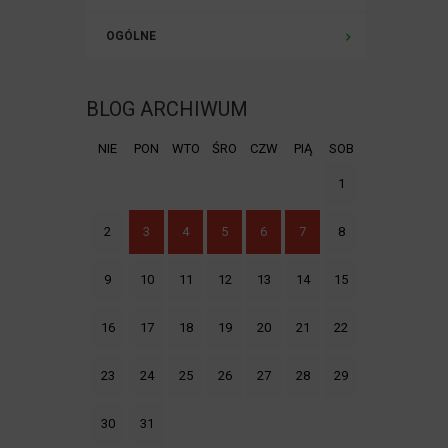
OGÓLNE
BLOG ARCHIWUM
NIE
PON
WTO
ŚRO
CZW
PIĄ
SOB
1
2
3
4
5
6
7
8
9
10
11
12
13
14
15
16
17
18
19
20
21
22
23
24
25
26
27
28
29
30
31