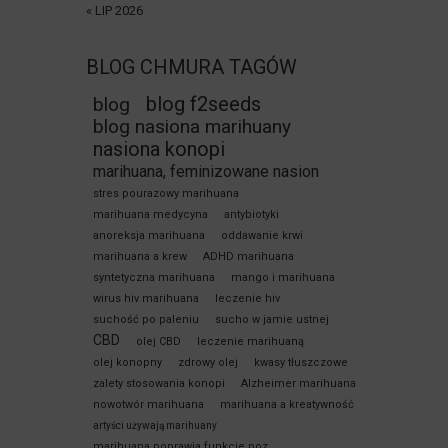
« LIP 2026
BLOG CHMURA TAGÓW
blog f2seeds
blog
blog nasiona marihuany
nasiona konopi
marihuana, feminizowane nasion
stres pourazowy marihuana
marihuana medycyna
antybiotyki
anoreksja marihuana
oddawanie krwi
marihuana a krew
ADHD marihuana
syntetyczna marihuana
mango i marihuana
wirus hiv marihuana
leczenie hiv
suchość po paleniu
sucho w jamie ustnej
CBD
olej CBD
leczenie marihuaną
olej konopny
zdrowy olej
kwasy tłuszczowe
zalety stosowania konopi
Alzheimer marihuana
nowotwór marihuana
marihuana a kreatywność
artyści używają marihuany
marihuana poprawia funkcje poz