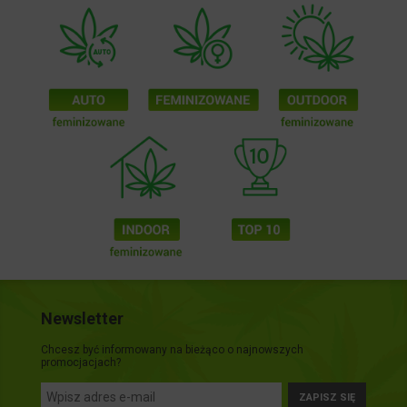
Newsletter
Chcesz być informowany na bieżąco o najnowszych
promocjacjach?
ZAPISZ SIĘ