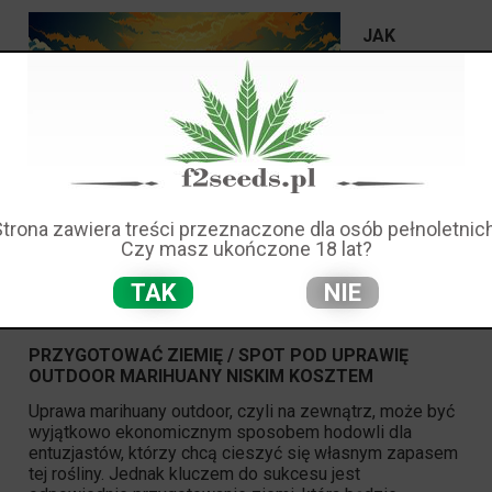
JAK
Strona zawiera treści przeznaczone dla osób pełnoletnich
Czy masz ukończone 18 lat?
TAK
NIE
PRZYGOTOWAĆ ZIEMIĘ / SPOT POD UPRAWIĘ
OUTDOOR MARIHUANY NISKIM KOSZTEM
Uprawa
marihuany outdoor, czyli na zewnątrz, może być
wyjątkowo ekonomicznym sposobem hodowli dla
entuzjastów, którzy chcą cieszyć się własnym zapasem
tej rośliny. Jednak kluczem do sukcesu jest