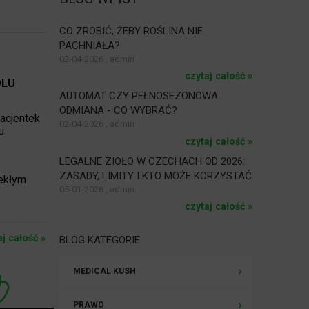
CO ZROBIĆ, ŻEBY ROŚLINA NIE
PACHNIAŁA?
02-04-2026 , admin
czytaj całość »
ÓLU
AUTOMAT CZY PEŁNOSEZONOWA
ODMIANA - CO WYBRAĆ?
acjentek
02-04-2026 , admin
u
czytaj całość »
LEGALNE ZIOŁO W CZECHACH OD 2026:
ZASADY, LIMITY I KTO MOŻE KORZYSTAĆ
ekłym
05-01-2026 , admin
czytaj całość »
aj całość »
BLOG KATEGORIE
MEDICAL KUSH
PRAWO