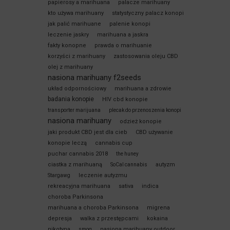
papierosy a marihuana
palacze marihuany
kto używa marihuany
statystyczny palacz konopi
jak palić marihuane
palenie konopi
leczenie jaskry
marihuana a jaskra
fakty konopne
prawda o marihuanie
korzyści z marihuany
zastosowania oleju CBD
olej z marihuany
nasiona marihuany f2seeds
układ odpornościowy
marihuana a zdrowie
badania konopie
HIV cbd konopie
transporter marijuana
plecak do przenoszenia konopi
nasiona marihuany
odzież konopie
jaki produkt CBD jest dla cieb
CBD używanie
konopie leczą
cannabis cup
puchar cannabis 2018
the huney
ciastka z marihuaną
autyzm
SoCal cannabis
leczenie autyzmu
Stargawg
rekreacyjna marihuana
sativa
indica
choroba Parkinsona
marihuana a choroba Parkinsona
migrena
depresja
walka z przestępcami
kokaina
nikotyna
nasiona marihuany outdoor
smog