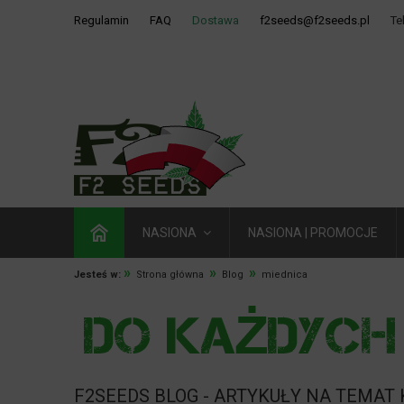
Regulamin
FAQ
Dostawa
f2seeds@f2seeds.pl
Te
NASIONA
NASIONA | PROMOCJE
»
»
»
Jesteś w:
Strona główna
Blog
miednica
F2SEEDS BLOG - ARTYKUŁY NA TEMAT