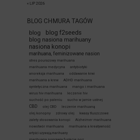
« LIP 2026
BLOG CHMURA TAGÓW
blog f2seeds
blog
blog nasiona marihuany
nasiona konopi
marihuana, feminizowane nasion
stres pourazowy marihuana
marihuana medycyna
antybiotyki
anoreksja marihuana
oddawanie krwi
marihuana a krew
ADHD marihuana
syntetyczna marihuana
mango i marihuana
wirus hiv marihuana
leczenie hiv
suchość po paleniu
sucho w jamie ustnej
CBD
olej CBD
leczenie marihuaną
olej konopny
zdrowy olej
kwasy tłuszczowe
zalety stosowania konopi
Alzheimer marihuana
nowotwór marihuana
marihuana a kreatywność
artyści używają marihuany
marihuana poprawia funkcje poz