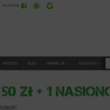
l. 575 275 228
NOWOŚCI
BLOG
FARMACJA
HEADSHOP
 KONOPI