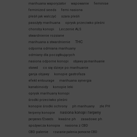
marihuana waporyzator
wapowanie
feminise
feminized seeds
femi nasiona
pleśń jak walczyć
szara pleśń
pasożyty marihuana
oprysk przeciwko pleśni
choroby konopi
Leczenie ALS
stwardnienie rozsiane
THC
marihuana a stwardnienie
odporna odmiana marihuany
odmiany dla początkujących
nasiona odporne konopi
objawy po marihuanie
co się dzieje po marihuanie
stoned
ganja objawy
konopie gastrofaza
efekt entourage
marihuana synergia
kanabinoidy
konopie leki
oprysk marihuany konopi
środki przeciwko pleśni
konopie środki ochrony
ph marihuany
złe PH
nasiona konopi i terpeny
terpeny konopie
kwaśne ph
zasadowe ph
perpenes f2seeds
spożywcza konopia
nasiona z CBD
CBD palenie
rzucanie palenia pomocne CBD