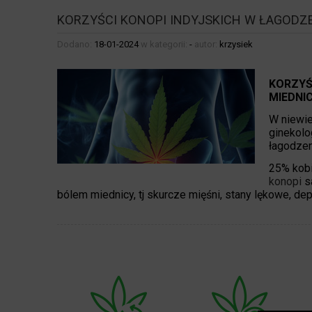
KORZYŚCI KONOPI INDYJSKICH W ŁAGODZ
Dodano:
18-01-2024
w kategorii:
-
autor:
krzysiek
KORZYŚ
MIEDNI
W niewie
ginekolo
łagodzen
25% kobi
konopi
s
bólem miednicy, tj skurcze mięśni, stany lękowe, depr