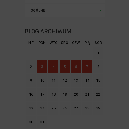
OGÓLNE
BLOG ARCHIWUM
NIE
PON
WTO
ŚRO
CZW
PIĄ
SOB
1
2
3
4
5
6
7
8
9
10
11
12
13
14
15
16
17
18
19
20
21
22
23
24
25
26
27
28
29
30
31