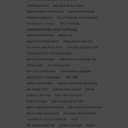
marihuana ból
bół pleców konopie
nadciśnienie marihuana
serce marihuana
ból przewodu moczowego
zapalenie pęcherza
marihuana a mocz
THC na receptę
używanie medycznej marihuany
kleszcze
marihuana bolerioza
psychoza marihuana
stany psychotyczne
leczenie psychozy cbd
choroby psychiczne
marihuana ból menstruacyjny
ból menstruacyjny
marihuana a miesiączka
chroniczny ból
chronic pain
ból cbd marihuana
marihuana a alkohol
alkoholizm marihuana
CBD CBC
zalety marihuana
wpływ marihuany na mózg
jak działa THC
marihuana a umysł
odzież
odzież z konopi
byty nike konopie
buty z konopi
cena nasiona konopi
tanie nasiona marihuany
stosowanie marihuany
starsi palą marihuanę
konopie dla seniorów
czerwone oczy po paleniu
high
jak zniwelować haj
jestem na haju
liquid