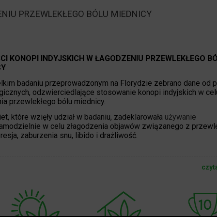
ENIU PRZEWLEKŁEGO BÓLU MIEDNICY
CI KONOPI INDYJSKICH W ŁAGODZENIU PRZEWLEKŁEGO B
CY
lkim badaniu przeprowadzonym na Florydzie zebrano dane od p
gicznych, odzwierciedlające stosowanie konopi indyjskich w cel
ia przewlekłego bólu miednicy.
et, które wzięły udział w badaniu, zadeklarowała
używanie
amodzielnie w celu złagodzenia objawów związanego z przewl
esja, zaburzenia snu, libido i drażliwość.
czyt