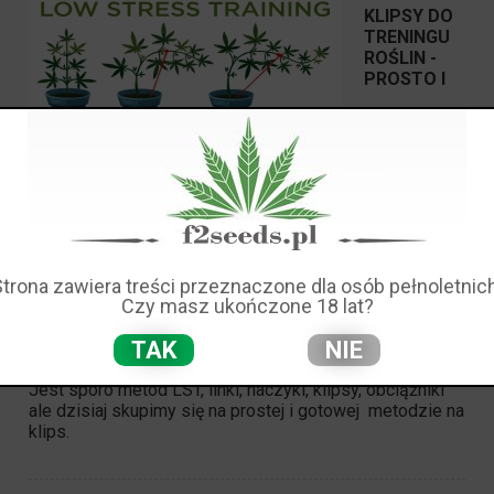
KLIPSY DO
TRENINGU
ROŚLIN -
PROSTO I
SKUTECZNIE
Trening roślin to prosta i skuteczna metoda zwiększenia
ich powierzchni. Dzięki czemu zyskujemy nie tylko jeden
główny top ale całe ich morze.
Strona zawiera treści przeznaczone dla osób pełnoletnich
Czy masz ukończone 18 lat?
LST
czyli LOW STRESS TRAINING to nic innego jak
"wyginanie" głównych oraz bocznych pędów w taki
TAK
NIE
sposób aby powstały większe przestrzenie między
nimi.
Jest sporo metod LST, linki, haczyki, klipsy, obciążniki
ale dzisiaj skupimy się na prostej i gotowej metodzie na
klips
.