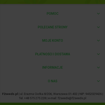
POMOC
POLECANE STRONY
MOJE KONTO
PŁATNOŚCI I DOSTAWA
INFORMACJE
O NAS
F2seeds.pl
| ul. Erazma Ciołka 8/206, Warszawa 01-402 | NIP: 9452029426 |
Tel.
+48 575 275 228
| e-mail:
f2seeds@f2seeds.pl