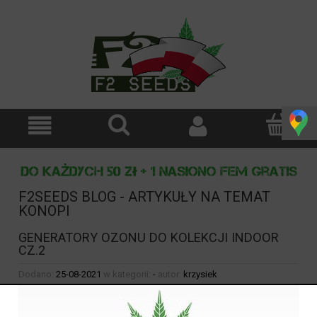
F2SEEDS BLOG - ARTYKUŁY NA TEMAT
KONOPI
GENERATORY OZONU DO KOLEKCJI INDOOR
CZ.2
Dodano:
25-08-2021
w kategorii:
-
autor:
krzysiek