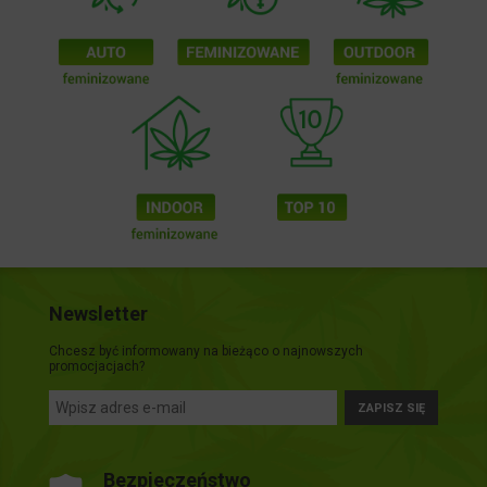
Newsletter
Chcesz być informowany na bieżąco o najnowszych
promocjacjach?
ZAPISZ SIĘ
Bezpieczeństwo