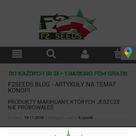
F2SEEDS BLOG - ARTYKUŁY NA TEMAT
KONOPI
PRODUKTY MARIHUANY, KTÓRYCH JESZCZE
NIE PRÓBOWAŁEŚ
Dodano:
19-11-2018
w kategorii:
-
autor:
krzysiek
PRODUKTY