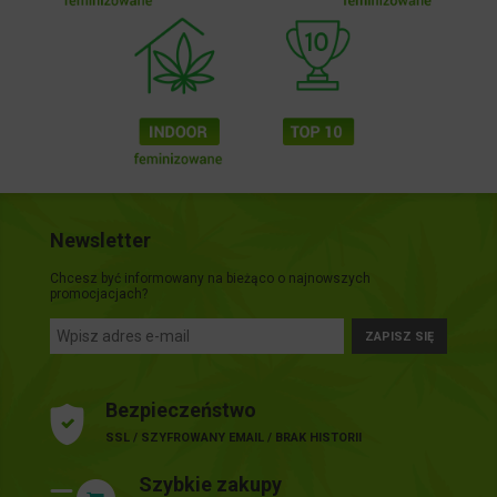
Newsletter
Chcesz być informowany na bieżąco o najnowszych
promocjacjach?
ZAPISZ SIĘ
Bezpieczeństwo
SSL / SZYFROWANY EMAIL / BRAK HISTORII
Szybkie zakupy