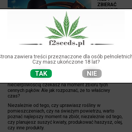
ZBIERAĆ
KONOPIE
INDYJSKIE?
Jeśli dopiero
zaczynasz
przygodę z
uprawą
nasion
marihuany, z
Strona zawiera treści przeznaczone dla osób pełnoletnich
pewnością z
Czy masz ukończone 18 lat?
TAK
NIE
niecierpliwością czekasz na moment zbioru tych
cennych pąków. Ale jak rozpoznać, że to właściwy
czas?
Niezależnie od tego, czy uprawiasz rośliny w
pomieszczeniach, czy na świeżym powietrzu, warto
poznać najlepszy moment na zbiór, niezależnie od tego,
czy planujesz suszyć kwiaty, produkować haszysz, olej,
czy inne produkty.