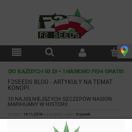
F2SEEDS BLOG - ARTYKUŁY NA TEMAT
KONOPI
10 NAJSILNIEJSZYCH SZCZEPÓW NASION
MARIHUANY W HISTORII
Dodano:
14-11-2018
w kategorii:
-
autor:
krzysiek
10