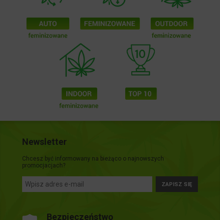
Newsletter
Chcesz być informowany na bieżąco o najnowszych
promocjacjach?
ZAPISZ SIĘ
Bezpieczeństwo