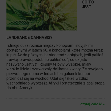
CO TO
JEST
LANDRANCE CANNABIS?
Istnieje duża różnica między konopiami indyjskimi
dostępnymi w latach 60. a konopiami, które można teraz
kupić. Aż do późnych lat siedemdziesiątych, jeśli paliłeś
trawkę, prawdopodobnie paliłeś coś, co często
nazywano „sativa”. Rośliny te były wysokie, miały
wąskie liście i wytwarzały delikatne kwiaty. Ze swojego
pierwotnego domu w Indiach ten gatunek konopi
przeniósł się na wschód. Udał się także wzdłuż
wschodniego wybrzeża Afryki i ostatecznie złapał stopa
do obu Ameryk.
czytaj całość »