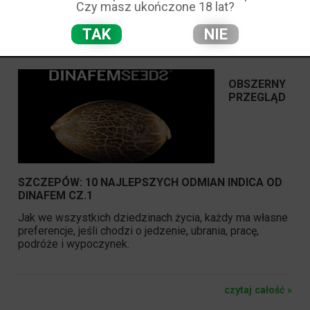
Czy masz ukończone 18 lat?
NAJLEPSZYCH ODMIAN INDICA OD DINAFEM
CZ.1
TAK
NIE
Dodano:
16-11-2020
w kategorii:
-
autor:
krzysiek
OBSZERNY
PRZEGLĄD
SZCZEPÓW: 10 NAJLEPSZYCH ODMIAN INDICA OD
DINAFEM CZ.1
Jak we wszystkich dziedzinach życia, każdy ma własne
preferencje, jeśli chodzi o jedzenie, ubrania, pracę,
podróże i wypoczynek.
czytaj całość »