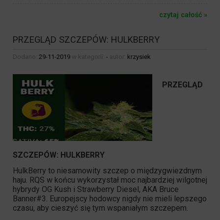
czytaj całość »
PRZEGLĄD SZCZEPÓW: HULKBERRY
Dodano:
29-11-2019
w kategorii:
-
autor:
krzysiek
PRZEGLĄD
SZCZEPÓW:
HULKBERRY
HulkBerry
to niesamowity szczep o międzygwiezdnym
haju.
RQS
w końcu wykorzystał moc najbardziej wilgotnej
hybrydy OG Kush i Strawberry Diesel, AKA
Bruce
Banner#3
. Europejscy hodowcy nigdy nie mieli lepszego
czasu, aby cieszyć się tym wspaniałym szczepem.