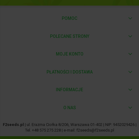
POMOC
POLECANE STRONY
MOJE KONTO
PŁATNOŚCI I DOSTAWA
INFORMACJE
O NAS
F2seeds.pl
| ul. Erazma Ciołka 8/206, Warszawa 01-402 | NIP: 9452029426 |
Tel.
+48 575 275 228
| e-mail:
f2seeds@f2seeds.pl