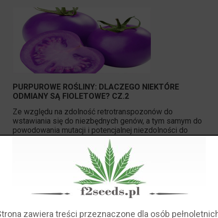
PURPUROWE ROŚLINY: DLACZEGO NIEKTÓRE
ODMIANY SĄ FIOLETOWE? CZ.2
Ze względu na zdolność retrotranspozonów do
wstawiania się do niezbędnych genów, a tym samym do
powodowania mutacji i potencjalnej niezdolności do
życia, rośliny rozwinęły złożone mechanizmy, które
zapewniają, że retrotranspozony i inne podobne
elementy genetyczne pozostają nieaktywne.
czytaj całość »
Strona zawiera treści przeznaczone dla osób pełnoletnich
OBSZERNY PRZEGLĄD SZCZEPÓW: 10