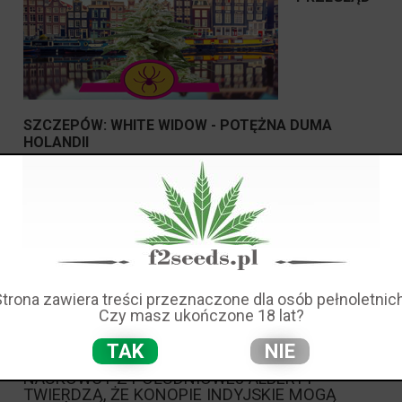
SZCZEPÓW: WHITE WIDOW - POTĘŻNA DUMA
HOLANDII
White Widow wygrała High Times Cannabis Cup w 1995
roku i odtąd utknęła w życiu palaczy konopi z nasion
marihuany. To nie tylko branding; te 19%
THC
zaatakują
cię, podobnie jak każdy nowy szczep. W
pośpiechu? Zatem wersja automatycznie kwitnąca jest
jednym z najszybszych sposobów na wyhodowanie
satysfakcjonujących plonów.
Strona zawiera treści przeznaczone dla osób pełnoletnich
Czy masz ukończone 18 lat?
czytaj całość »
TAK
NIE
NAUKOWCY Z POŁUDNIOWEJ ALBERTY
TWIERDZĄ, ŻE KONOPIE INDYJSKIE MOGĄ