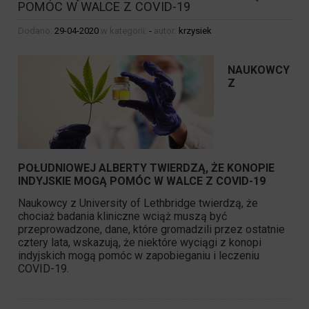
POMÓC W WALCE Z COVID-19
Dodano:
29-04-2020
w kategorii:
-
autor:
krzysiek
NAUKOWCY
Z
POŁUDNIOWEJ ALBERTY TWIERDZĄ, ŻE KONOPIE
INDYJSKIE MOGĄ POMÓC W WALCE Z COVID-19
Naukowcy z University of Lethbridge twierdzą, że
chociaż badania kliniczne wciąż muszą być
przeprowadzone, dane, które gromadzili przez ostatnie
cztery lata, wskazują, że niektóre wyciągi z konopi
indyjskich mogą pomóc w zapobieganiu i leczeniu
COVID-19.