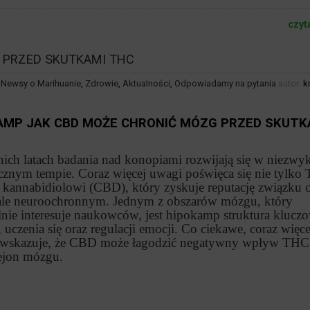
czyt
 PRZED SKUTKAMI THC
,
Newsy o Marihuanie
,
Zdrowie
,
Aktualności
,
Odpowiadamy na pytania
autor:
k
AMP JAK CBD MOŻE CHRONIĆ MÓZG PRZED SKUTK
nich latach badania nad konopiami rozwijają się w niezwyk
znym tempie. Coraz więcej uwagi poświęca się nie tylko 
 kannabidiolowi (CBD), który zyskuje reputację związku 
ale neuroochronnym. Jednym z obszarów mózgu, który
lnie interesuje naukowców, jest hipokamp struktura kluczo
 uczenia się oraz regulacji emocji. Co ciekawe, coraz więce
wskazuje, że CBD może łagodzić negatywny wpływ THC 
rejon mózgu.