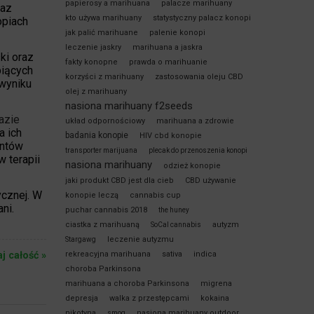
papierosy a marihuana
palacze marihuany
raz
kto używa marihuany
statystyczny palacz konopi
opiach
jak palić marihuane
palenie konopi
leczenie jaskry
marihuana a jaskra
ki oraz
fakty konopne
prawda o marihuanie
piących
korzyści z marihuany
zastosowania oleju CBD
 wyniku
olej z marihuany
nasiona marihuany f2seeds
azie
układ odpornościowy
marihuana a zdrowie
a ich
badania konopie
HIV cbd konopie
entów
transporter marijuana
plecak do przenoszenia konopi
 terapii
nasiona marihuany
odzież konopie
jaki produkt CBD jest dla cieb
CBD używanie
ycznej. W
konopie leczą
cannabis cup
ni.
puchar cannabis 2018
the huney
ciastka z marihuaną
autyzm
SoCal cannabis
leczenie autyzmu
Stargawg
aj całość »
rekreacyjna marihuana
sativa
indica
choroba Parkinsona
marihuana a choroba Parkinsona
migrena
depresja
walka z przestępcami
kokaina
nikotyna
nasiona marihuany outdoor
smog