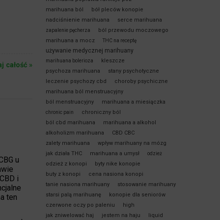
marihuana ból
bół pleców konopie
nadciśnienie marihuana
serce marihuana
ból przewodu moczowego
zapalenie pęcherza
marihuana a mocz
THC na receptę
używanie medycznej marihuany
kleszcze
marihuana bolerioza
aj całość »
psychoza marihuana
stany psychotyczne
leczenie psychozy cbd
choroby psychiczne
marihuana ból menstruacyjny
ból menstruacyjny
marihuana a miesiączka
chroniczny ból
chronic pain
ból cbd marihuana
marihuana a alkohol
alkoholizm marihuana
CBD CBC
zalety marihuana
wpływ marihuany na mózg
jak działa THC
marihuana a umysł
odzież
 CBG u
odzież z konopi
byty nike konopie
awie
buty z konopi
cena nasiona konopi
CBD i
tanie nasiona marihuany
stosowanie marihuany
ncjalne
starsi palą marihuanę
konopie dla seniorów
a ten
czerwone oczy po paleniu
high
jak zniwelować haj
jestem na haju
liquid