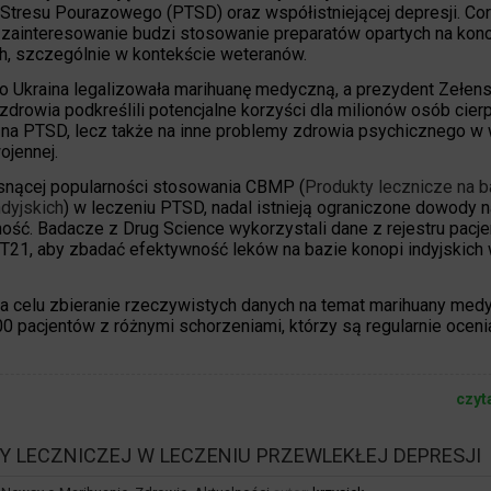
Stresu Pourazowego (PTSD) oraz współistniejącej depresji. Co
zainteresowanie budzi stosowanie preparatów opartych na kon
ch, szczególnie w kontekście weteranów.
 Ukraina legalizowała marihuanę medyczną, a prezydent Zełens
 zdrowia podkreślili potencjalne korzyści dla milionów osób cier
o na PTSD, lecz także na inne problemy zdrowia psychicznego w
ojennej.
nącej popularności stosowania CBMP (
Produkty lecznicze na b
ndyjskich
) w leczeniu PTSD, nadal istnieją ograniczone dowody n
ość. Badacze z Drug Science wykorzystali dane z rejestru pacj
 T21, aby zbadać efektywność leków na bazie konopi indyjskich w
na celu zbieranie rzeczywistych danych na temat marihuany med
00 pacjentów z różnymi schorzeniami, którzy są regularnie ocenia
czyt
NY LECZNICZEJ W LECZENIU PRZEWLEKŁEJ DEPRESJI