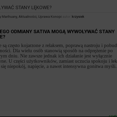
ŁYWAĆ STANY LĘKOWE?
 Marihuany
,
Aktualności
,
Uprawa Konopi
autor:
krzysiek
EGO ODMIANY SATIVA MOGĄ WYWOŁYWAĆ STANY
E?
 są często kojarzone z relaksem, poprawą nastroju i pobu
ności. Dla wielu osób stanowią sposób na odprężenie po
cym dniu. Nie zawsze jednak ich działanie jest wyłącznie
ne. U części użytkowników, zamiast uczucia spokoju i lek
 się niepokój, napięcie, a nawet intensywna gonitwa myśli.
czyt