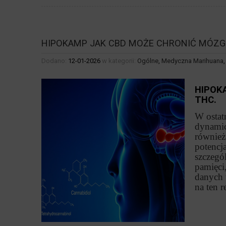
HIPOKAMP JAK CBD MOŻE CHRONIĆ MÓZG
Dodano:
12-01-2026
w kategorii:
Ogólne
,
Medyczna Marihuana
HIPOK
THC.
W ostat
dynamic
również
potencj
szczegó
pamięci,
danych 
na ten 