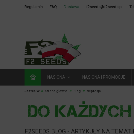
Regulamin
FAQ
Dostawa
f2seeds@f2seeds.pl
Te
NASIONA
NASIONA | PROMOCJE
»
»
»
Jesteś w:
Strona główna
Blog
depresja
F2SEEDS BLOG - ARTYKUŁY NA TEMAT