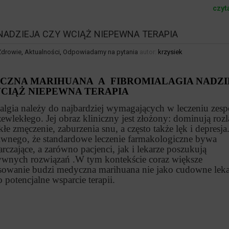
czyt
NADZIEJA CZY WCIĄŻ NIEPEWNA TERAPIA
Zdrowie
,
Aktualności
,
Odpowiadamy na pytania
autor:
krzysiek
CZNA MARIHUANA A FIBROMIALAGIA NADZI
CIĄŻ NIEPEWNA TERAPIA
algia należy do najbardziej wymagających w leczeniu zes
ewlekłego. Jej obraz kliniczny jest złożony: dominują rozl
łe zmęczenie, zaburzenia snu, a często także lęk i depresja
iwnego, że standardowe leczenie farmakologiczne bywa
rczające, a zarówno pacjenci, jak i lekarze poszukują
tywnych rozwiązań .W tym kontekście coraz większe
esowanie budzi medyczna marihuana nie jako cudowne leka
o potencjalne wsparcie terapii.