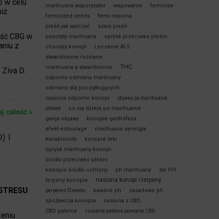
o w celu
marihuana waporyzator
wapowanie
feminise
iż
feminized seeds
femi nasiona
pleśń jak walczyć
szara pleśń
ość CBG w
pasożyty marihuana
oprysk przeciwko pleśni
aniu z
choroby konopi
Leczenie ALS
stwardnienie rozsiane
THC
marihuana a stwardnienie
 Ziva D.
odporna odmiana marihuany
odmiany dla początkujących
nasiona odporne konopi
objawy po marihuanie
co się dzieje po marihuanie
stoned
aj całość »
ganja objawy
konopie gastrofaza
efekt entourage
marihuana synergia
) I
kanabinoidy
konopie leki
oprysk marihuany konopi
środki przeciwko pleśni
konopie środki ochrony
ph marihuany
złe PH
nasiona konopi i terpeny
terpeny konopie
STRESU
kwaśne ph
zasadowe ph
perpenes f2seeds
spożywcza konopia
nasiona z CBD
CBD palenie
rzucanie palenia pomocne CBD
zeniu