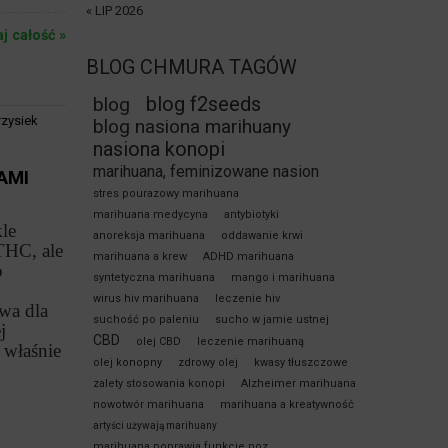
« LIP 2026
aj całość »
BLOG CHMURA TAGÓW
blog f2seeds
blog
rzysiek
blog nasiona marihuany
nasiona konopi
marihuana, feminizowane nasion
AMI
stres pourazowy marihuana
marihuana medycyna
antybiotyki
le
anoreksja marihuana
oddawanie krwi
THC, ale
marihuana a krew
ADHD marihuana
o
syntetyczna marihuana
mango i marihuana
wirus hiv marihuana
leczenie hiv
wa dla
suchość po paleniu
sucho w jamie ustnej
j
CBD
olej CBD
leczenie marihuaną
właśnie
olej konopny
zdrowy olej
kwasy tłuszczowe
zalety stosowania konopi
Alzheimer marihuana
nowotwór marihuana
marihuana a kreatywność
artyści używają marihuany
marihuana poprawia funkcje poz