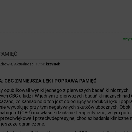
czyt
PAMIĘĆ
Zdrowie
,
Aktualności
autor:
krzysiek
A: CBG ZMNIEJSZA LĘK I POPRAWA PAMIĘĆ
 opublikowali wyniki jednego z pierwszych badań klinicznych
ych CBG u ludzi.
W jednym z pierwszych badań klinicznych nad
kazano, że kannabinoid ten jest obiecujący w redukcji lęku i popr
 nie wywołując przy tym negatywnych skutków ubocznych. Obok 
nabigerol (CBG) ma własne
działanie terapeutyczne
, w tym pote
 przeciwlękowe i przeciwdepresyjne, chociaż badania kliniczne n
 jeszcze ograniczone.