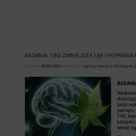
BADANIA: CBG ZMNIEJSZA LĘK I POPRAWA 
Dodano:
29-07-2024
w kategorii:
Ogólne
,
Newsy o Marihuanie
,
BADANI
Naukowcy
dotycząc
ludzi wy
pamięci,
THC, kan
korzyści
temat są