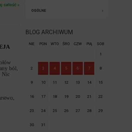
aj całość »
OGÓLNE
BLOG ARCHIWUM
NIE
PON
WTO
ŚRO
CZW
PIĄ
SOB
EJA
1
połów
any ból,
2
3
4
5
6
7
8
. Nic
9
10
11
12
13
14
15
16
17
18
19
20
21
22
rstwo,
23
24
25
26
27
28
29
30
31