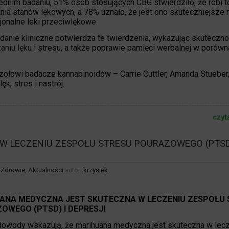
dnim badaniu, 51% osób stosujących CBG stwierdziło, że robi t
ia stanów lękowych, a 78% uznało, że jest ono skuteczniejsze n
onalne leki przeciwlękowe.
anie kliniczne potwierdza te twierdzenia, wykazując skuteczn
aniu lęku
i stresu, a także poprawie pamięci werbalnej w porówn
zołowi badacze kannabinoidów – Carrie Cuttler, Amanda Stueber,
k, stres i nastrój.
czyt
 LECZENIU ZESPOŁU STRESU POURAZOWEGO (PTSD
,
Zdrowie
,
Aktualności
autor:
krzysiek
ANA MEDYCZNA JEST SKUTECZNA W LECZENIU ZESPOŁU 
OWEGO (PTSD) I DEPRESJI
dowody wskazują, że marihuana medyczna jest skuteczna w lec