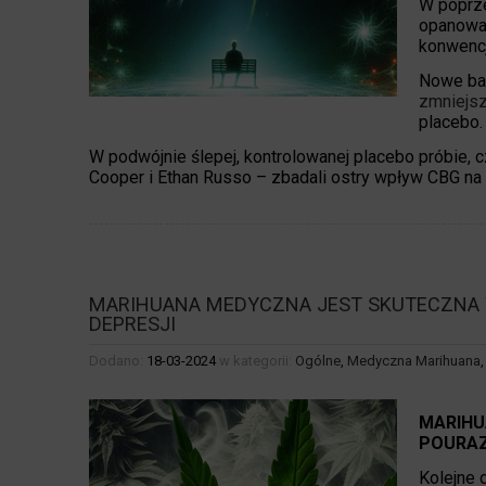
W poprze
opanowan
konwencj
Nowe bad
zmniejsz
placebo.
W podwójnie ślepej, kontrolowanej placebo próbie, c
Cooper i Ethan Russo – zbadali ostry wpływ CBG na lę
MARIHUANA MEDYCZNA JEST SKUTECZNA W
DEPRESJI
Dodano:
18-03-2024
w kategorii:
Ogólne
,
Medyczna Marihuana
MARIHU
POURAZ
Kolejne 