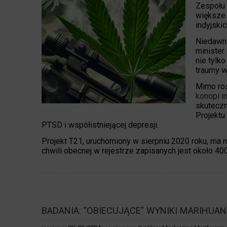
Zespołu 
większe 
indyjski
Niedawno
minister
nie tylk
traumy w
Mimo ros
konopi i
skuteczn
Projektu
PTSD i współistniejącej depresji.
Projekt T21, uruchomiony w sierpniu 2020 roku, ma 
chwili obecnej w rejestrze zapisanych jest około 40
BADANIA: "OBIECUJĄCE" WYNIKI MARIHUA