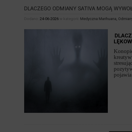
DLACZEGO ODMIANY SATIVA MOGĄ WYWO
Dodano:
24-06-2026
w kategorii:
Medyczna Marihuana
,
Odmiany
DLACZ
LĘKOW
Konopie
kreatyw
stresują
pozytyw
pojawia