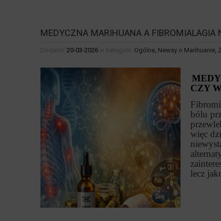
MEDYCZNA MARIHUANA A FIBROMIALAGIA 
Dodano:
20-03-2026
w kategorii:
Ogólne
,
Newsy o Marihuanie
,
MEDY
CZY W
Fibromi
bólu prz
przewlek
więc dz
niewysta
alterna
zainter
lecz jak