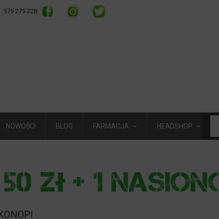
l. 575 275 228
NOWOŚCI
BLOG
FARMACJA
HEADSHOP
 KONOPI