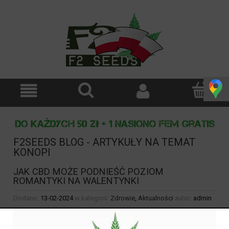
F2SEEDS BLOG - ARTYKUŁY NA TEMAT
KONOPI
JAK CBD MOŻE PODNIEŚĆ POZIOM
ROMANTYKI NA WALENTYNKI
Dodano:
13-02-2024
w kategorii:
Zdrowie
,
Aktualności
autor:
admin
JAK CBD