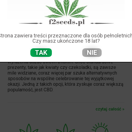
MOŻE
PODNIEŚĆ
POZIOM
Strona zawiera treści przeznaczone dla osób pełnoletnich
Czy masz ukończone 18 lat?
ROMANTYKI NA WALENTYNKI
Walentynki to dzień, w którym celebrowana jest miłość i
TAK
NIE
romantyzm. Dla wielu osób jest to doskonała okazja do
wyrażenia uczuć
swoim bliskim
. Choć standardowe
prezenty, takie jak kwiaty czy czekoladki, są zawsze
mile widziane, coraz więcej par szuka alternatywnych
sposobów na wspólne celebrowanie tej wyjątkowej
okazji. Jedną z takich opcji, która zyskuje coraz większą
popularność, jest
CBD
.
czytaj całość »