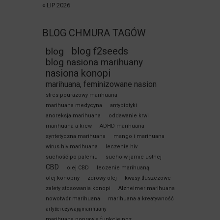
« LIP 2026
BLOG CHMURA TAGÓW
blog f2seeds
blog
blog nasiona marihuany
nasiona konopi
marihuana, feminizowane nasion
stres pourazowy marihuana
marihuana medycyna
antybiotyki
anoreksja marihuana
oddawanie krwi
marihuana a krew
ADHD marihuana
syntetyczna marihuana
mango i marihuana
wirus hiv marihuana
leczenie hiv
suchość po paleniu
sucho w jamie ustnej
CBD
olej CBD
leczenie marihuaną
olej konopny
zdrowy olej
kwasy tłuszczowe
zalety stosowania konopi
Alzheimer marihuana
nowotwór marihuana
marihuana a kreatywność
artyści używają marihuany
marihuana poprawia funkcje poz