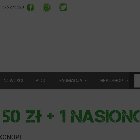
l. 575 275 228
NOWOŚCI
BLOG
FARMACJA
HEADSHOP
)
 KONOPI