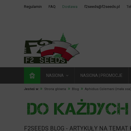
Regulamin
FAQ
Dostawa
f2seeds@f2seeds.pl
Te
NASIONA
NASIONA | PROMOCJE
»
»
»
Jesteś w:
Strona główna
Blog
Aphidius Colemani (mała osa
F2SEEDS BLOG - ARTYKUŁY NA TEMAT