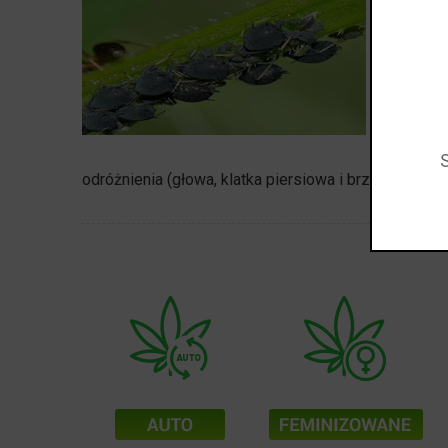
JAK ZW
Mszyce 
owadó
poważny 
mogą ró
Łatwo ro
zielonym)
odróżnienia (głowa, klatka piersiowa i brzuch).