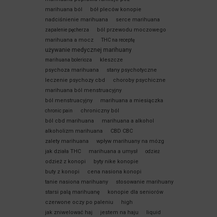
marihuana ból
bół pleców konopie
nadciśnienie marihuana
serce marihuana
ból przewodu moczowego
zapalenie pęcherza
marihuana a mocz
THC na receptę
używanie medycznej marihuany
kleszcze
marihuana bolerioza
psychoza marihuana
stany psychotyczne
leczenie psychozy cbd
choroby psychiczne
marihuana ból menstruacyjny
ból menstruacyjny
marihuana a miesiączka
chroniczny ból
chronic pain
ból cbd marihuana
marihuana a alkohol
alkoholizm marihuana
CBD CBC
zalety marihuana
wpływ marihuany na mózg
jak działa THC
marihuana a umysł
odzież
odzież z konopi
byty nike konopie
buty z konopi
cena nasiona konopi
tanie nasiona marihuany
stosowanie marihuany
starsi palą marihuanę
konopie dla seniorów
czerwone oczy po paleniu
high
jak zniwelować haj
jestem na haju
liquid