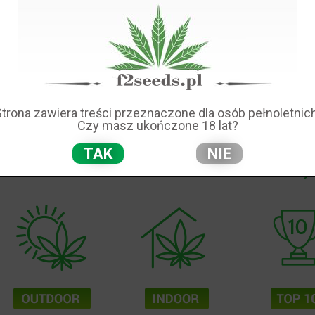
ALCZAĆ MSZYCE NA ROŚLINACH MARIHUANY
są pasożytami,
które tworzą podrodzinę w obrębie rzędu
w
Hemiptera
. Podobnie jak wiele innych owadów, mogą one stan
szkodnik u wielu gatunków roślin, oprócz tego, że są owadami, 
wnież
przenosić wiele wirusów i chorób
.
zpoznać jako małe owady o różnych kolorach (żółtym, czarnym l
Strona zawiera treści przeznaczone dla osób pełnoletnich
 o wielkości od 1 do 3 mm. Ciało jest jajowate, z 3 części trudn
Czy masz ukończone 18 lat?
TAK
NIE
czyt