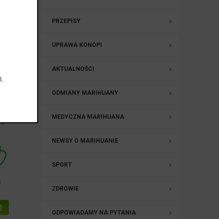
PRZEPISY
owić
które
UPRAWA KONOPI
ub
AKTUALNOŚCI
.
e do
ODMIANY MARIHUANY
MEDYCZNA MARIHUANA
aj całość »
NEWSY O MARIHUANIE
SPORT
ZDROWIE
ODPOWIADAMY NA PYTANIA