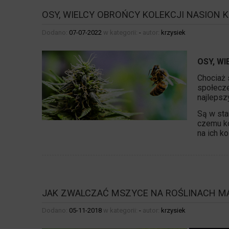
OSY, WIELCY OBROŃCY KOLEKCJI NASION 
Dodano:
07-07-2022
w kategorii:
-
autor:
krzysiek
OSY, W
Chociaż 
społecze
najlepsz
Są w sta
czemu ko
na ich ko
JAK ZWALCZAĆ MSZYCE NA ROŚLINACH M
Dodano:
05-11-2018
w kategorii:
-
autor:
krzysiek