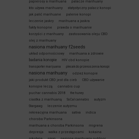
papierosy a marihuana
palacze marihuany
kto używa marihuany
statystyczny palacz konopi
jak palić marihuane
palenie konopi
leczenie jaskry
marihuana a jaskra
fakty konopne
prawda o marihuanie
korzyści z marihuany
zastosowania oleju CBD
olej z marihuany
nasiona marihuany f2seeds
układ odpornościowy
marihuana a zdrowie
badania konopie
HIV cbd konopie
transporter marijuana
plecak do przenoszenia konopi
nasiona marihuany
odzież konopie
jaki produkt CBD jest dla cieb
CBD używanie
konopie leczą
cannabis cup
puchar cannabis 2018
the huney
ciastka z marihuaną
autyzm
SoCal cannabis
leczenie autyzmu
Stargawg
rekreacyjna marihuana
sativa
indica
choroba Parkinsona
marihuana a choroba Parkinsona
migrena
depresja
walka z przestępcami
kokaina
nikotyna
nasiona marihuany outdoor
smog