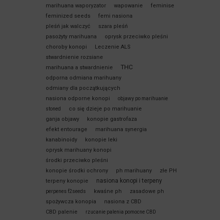
marihuana waporyzator
wapowanie
feminise
feminized seeds
femi nasiona
pleśń jak walczyć
szara pleśń
pasożyty marihuana
oprysk przeciwko pleśni
choroby konopi
Leczenie ALS
stwardnienie rozsiane
THC
marihuana a stwardnienie
odporna odmiana marihuany
odmiany dla początkujących
nasiona odporne konopi
objawy po marihuanie
co się dzieje po marihuanie
stoned
ganja objawy
konopie gastrofaza
efekt entourage
marihuana synergia
kanabinoidy
konopie leki
oprysk marihuany konopi
środki przeciwko pleśni
konopie środki ochrony
ph marihuany
złe PH
nasiona konopi i terpeny
terpeny konopie
kwaśne ph
zasadowe ph
perpenes f2seeds
spożywcza konopia
nasiona z CBD
CBD palenie
rzucanie palenia pomocne CBD