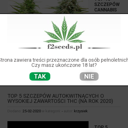
SZCZEPÓW
CANNABIS
SATIVA W
2020 ROKU
OD RQS
CZ.2
Zapraszamy do zapoznania się z drugą częścią
najlepszych szczepów sativa w 2020 r. od zespołu
Royal Queen Seeds . Oczywiście wszystkie nasiona
dostępne są w naszej ofercie. Poszerz swoją wiedzę i
Strona zawiera treści przeznaczone dla osób pełnoletnich
zapraszamy do zakupu!
Czy masz ukończone 18 lat?
TAK
NIE
czytaj całość »
TOP 5 SZCZEPÓW AUTOKWITNĄCYCH O
WYSOKIEJ ZAWARTOŚCI THC (NA ROK 2020)
Dodano:
25-02-2020
w kategorii:
-
autor:
krzysiek
TOP 5