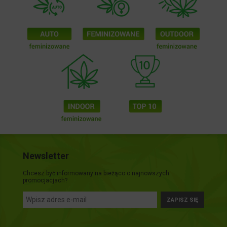
Newsletter
Chcesz być informowany na bieżąco o najnowszych
promocjacjach?
ZAPISZ SIĘ