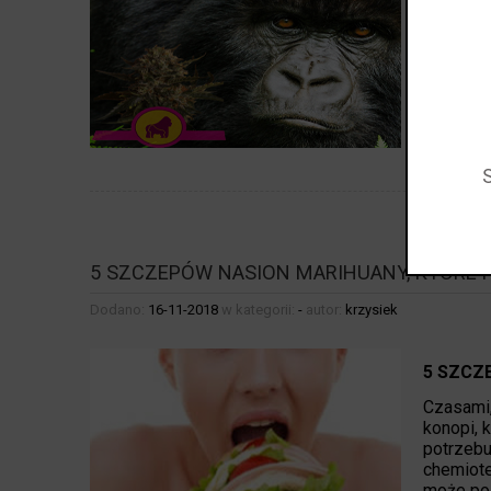
PRZEGL
Royal Ma
jednego 
5 SZCZEPÓW NASION MARIHUANY, KTÓRE
Dodano:
16-11-2018
w kategorii:
-
autor:
krzysiek
5 SZCZ
Czasami,
konopi, 
potrzebu
chemiote
może po 