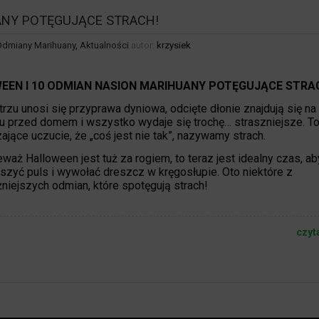
ANY POTĘGUJĄCE STRACH!
Odmiany Marihuany
,
Aktualności
autor:
krzysiek
EEN I 10 ODMIAN NASION MARIHUANY POTĘGUJĄCE STRA
rzu unosi się przyprawa dyniowa, odcięte dłonie znajdują się na
 przed domem i wszystko wydaje się trochę… straszniejsze. T
zające uczucie, że „coś jest nie tak”, nazywamy strach.
eważ Halloween jest tuż za rogiem, to teraz jest idealny czas, ab
szyć puls i wywołać dreszcz w kręgosłupie. Oto niektóre z
niejszych odmian, które spotęgują strach!
czyt