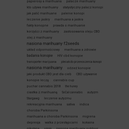
papierosy a marihuana
palacze marihuany
kto używa marihuany
statystyczny palacz konopi
jak palić marihuane
palenie konopi
leczenie jaskry
marihuana a jaskra
fakty konopne
prawda o marihuanie
korzyści z marihuany
zastosowania oleju CBD
olej z marihuany
nasiona marihuany f2seeds
układ odpornościowy
marihuana a zdrowie
badania konopie
HIV cbd konopie
transporter marijuana
plecak do przenoszenia konopi
nasiona marihuany
odzież konopie
jaki produkt CBD jest dla cieb
CBD używanie
konopie leczą
cannabis cup
puchar cannabis 2018
the huney
ciastka z marihuaną
autyzm
SoCal cannabis
leczenie autyzmu
Stargawg
rekreacyjna marihuana
sativa
indica
choroba Parkinsona
marihuana a choroba Parkinsona
migrena
depresja
walka z przestępcami
kokaina
nikotyna
nasiona marihuany outdoor
smog