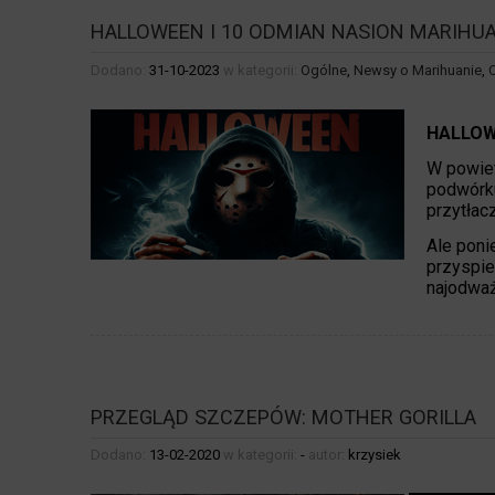
HALLOWEEN I 10 ODMIAN NASION MARIHU
Dodano:
31-10-2023
w kategorii:
Ogólne
,
Newsy o Marihuanie
,
HALLOW
W powiet
podwórku
przytłac
Ale poni
przyspie
najodważ
PRZEGLĄD SZCZEPÓW: MOTHER GORILLA
Dodano:
13-02-2020
w kategorii:
-
autor:
krzysiek