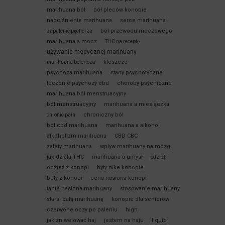
marihuana ból
bół pleców konopie
nadciśnienie marihuana
serce marihuana
ból przewodu moczowego
zapalenie pęcherza
marihuana a mocz
THC na receptę
używanie medycznej marihuany
kleszcze
marihuana bolerioza
psychoza marihuana
stany psychotyczne
leczenie psychozy cbd
choroby psychiczne
marihuana ból menstruacyjny
ból menstruacyjny
marihuana a miesiączka
chroniczny ból
chronic pain
ból cbd marihuana
marihuana a alkohol
alkoholizm marihuana
CBD CBC
zalety marihuana
wpływ marihuany na mózg
jak działa THC
marihuana a umysł
odzież
odzież z konopi
byty nike konopie
buty z konopi
cena nasiona konopi
tanie nasiona marihuany
stosowanie marihuany
starsi palą marihuanę
konopie dla seniorów
czerwone oczy po paleniu
high
jak zniwelować haj
jestem na haju
liquid