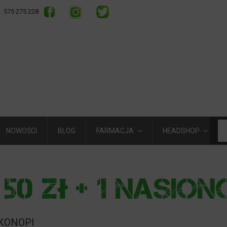
l. 575 275 228
NOWOŚCI
BLOG
FARMACJA
HEADSHOP
 KONOPI