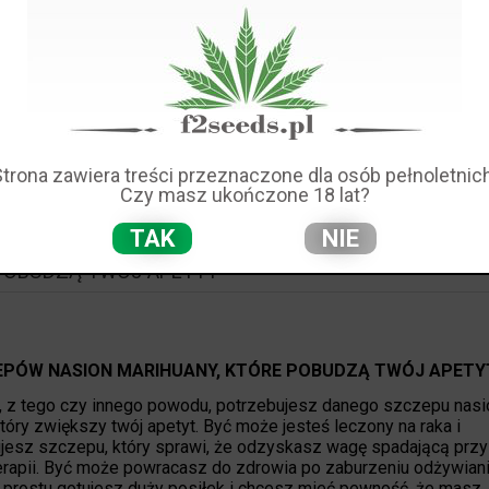
ĄD SZCZEPÓW: MOTHER GORILLA
dre była świetna. Matka Gorilla jest lepsza. Poznaj ulepszoną w
z klasyków. Ciesz się jej lepszą produkcją
THC
i lepszą produkt
Strona zawiera treści przeznaczone dla osób pełnoletnich
Czy masz ukończone 18 lat?
czyt
TAK
NIE
 POBUDZĄ TWÓJ APETYT
EPÓW NASION MARIHUANY, KTÓRE POBUDZĄ TWÓJ APETY
 z tego czy innego powodu, potrzebujesz danego szczepu nasi
który zwiększy twój apetyt. Być może jesteś leczony na raka i
jesz szczepu, który sprawi, że odzyskasz wagę spadającą przy
rapii. Być może powracasz do zdrowia po zaburzeniu odżywiani
prostu gotujesz duży posiłek i chcesz mieć pewność, że masz