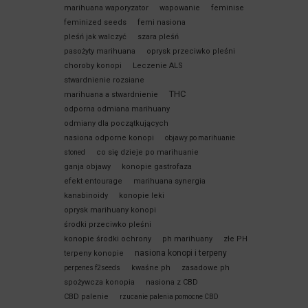
marihuana waporyzator
wapowanie
feminise
feminized seeds
femi nasiona
pleśń jak walczyć
szara pleśń
pasożyty marihuana
oprysk przeciwko pleśni
choroby konopi
Leczenie ALS
stwardnienie rozsiane
THC
marihuana a stwardnienie
odporna odmiana marihuany
odmiany dla początkujących
nasiona odporne konopi
objawy po marihuanie
co się dzieje po marihuanie
stoned
ganja objawy
konopie gastrofaza
efekt entourage
marihuana synergia
kanabinoidy
konopie leki
oprysk marihuany konopi
środki przeciwko pleśni
konopie środki ochrony
ph marihuany
złe PH
nasiona konopi i terpeny
terpeny konopie
kwaśne ph
zasadowe ph
perpenes f2seeds
spożywcza konopia
nasiona z CBD
CBD palenie
rzucanie palenia pomocne CBD