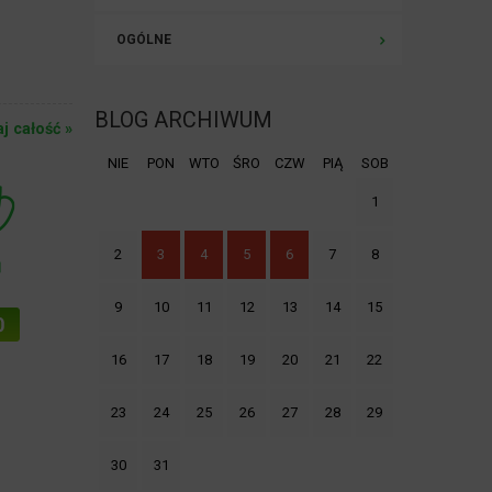
OGÓLNE
BLOG ARCHIWUM
aj całość »
NIE
PON
WTO
ŚRO
CZW
PIĄ
SOB
1
2
3
4
5
6
7
8
9
10
11
12
13
14
15
16
17
18
19
20
21
22
23
24
25
26
27
28
29
30
31