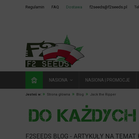
Regulamin
FAQ
Dostawa
f2seeds@f2seeds.pl
Te
NASIONA
NASIONA | PROMOCJE
»
»
»
Jesteś w:
Strona główna
Blog
Jack the Ripper
F2SEEDS BLOG - ARTYKUŁY NA TEMAT