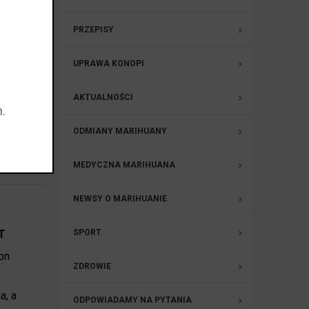
PRZEPISY
ersję
ywnością.
UPRAWA KONOPI
AKTUALNOŚCI
.
ODMIANY MARIHUANY
aj całość »
MEDYCZNA MARIHUANA
NEWSY O MARIHUANIE
SPORT
T
on
ZDROWIE
a, a
ODPOWIADAMY NA PYTANIA