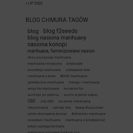
« LIP 2026
BLOG CHMURA TAGÓW
blog f2seeds
blog
blog nasiona marihuany
nasiona konopi
marihuana, feminizowane nasion
stres pourazowy marihuana
marihuana medycyna
antybiotyki
anoreksja marihuana
oddawanie krwi
marihuana a krew
ADHD marihuana
syntetyczna marihuana
mango i marihuana
wirus hiv marihuana
leczenie hiv
suchość po paleniu
sucho w jamie ustnej
CBD
olej CBD
leczenie marihuaną
olej konopny
zdrowy olej
kwasy tłuszczowe
zalety stosowania konopi
Alzheimer marihuana
nowotwór marihuana
marihuana a kreatywność
artyści używają marihuany
marihuana poprawia funkcje poz