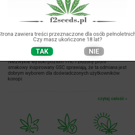
Strona zawiera treści przeznaczone dla osób pełnoletnich
SZCZEPÓW: WEEDING CAKE
Czy masz ukończone 18 lat?
Wedding Cake
to silna hybryda z dominacją indiki z
TAK
NIE
nieskazitelną genetyką
Cookies
.
Niezwykle wysoki poziom
THC
i złożony profil
smakowy inspirowany GSC sprawiają, że ta odmiana jest
dobrym wyborem dla doświadczonych użytkowników
konopi.
czytaj całość »