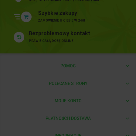
SSL / SZYFROWANY EMAIL / BRAK HISTORII
Szybkie zakupy
ZAMÓWIENIE U CIEBIE W 24H!
Bezproblemowy kontakt
PRAWIE CAŁĄ DOBĘ ONLINE
POMOC
POLECANE STRONY
MOJE KONTO
PŁATNOŚCI I DOSTAWA
INFORMACJE