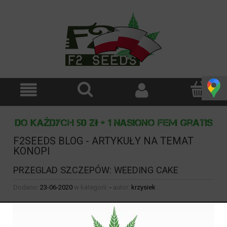
F2SEEDS BLOG - ARTYKUŁY NA TEMAT
KONOPI
PRZEGLAD SZCZEPÓW: WEEDING CAKE
Dodano:
23-06-2020
w kategorii:
-
autor:
krzysiek
PRZEGLAD