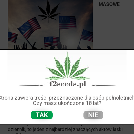
MASOWE
UŁASKAWIENIE W STANIE MARYLAND USA - NIKT NIE
POWINIEN BYĆ WIĘZIONY
Strona zawiera treści przeznaczone dla osób pełnoletnich
Czy masz ukończone 18 lat?
Gubernator amerykańskiego stanu Maryland Wes Moore
ma zastosować w poniedziałek
prawo łaski
w stosunku
TAK
NIE
do ponad 175 tys. spraw związanych z posiadaniem
marihuany - informuje "The Washington Post". Jak dodaje
dziennik, to jeden z najbardziej znaczących aktów łaski