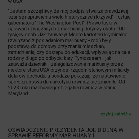
w USA.
"Jestem szczęśliwy, że mój podpis stwarza prawdziwą
szansę naprawienia wielu historycznych krzywd" - cytuje
gubernatora "The Washington Post". Prawo łaski w
sprawach związanych z marihuaną dotyczy około 100
tysięcy osób. Jak zauważył Moore kartoteki kryminalne
(związane z posiadaniem marihuany - red.) były
podstawą do odmowy przyznania mieszkań,
zatrudnienia, czy dostępu do edukacji, wpływając na całe
rodziny długo po odbyciu kary. Tymczasem - jak
zauważa dziennik -
zalegalizowanie marihuany
przez
niektóre stanu USA przynosi rządom stanowym miliardy
dolarów dochodu, a sondaże pokazują, że nastawienie
społeczeństwa do narkotyku również się zmieniło. Od
2023 roku marihuana jest legalna również w stanie
Maryland.
czytaj całość »
OŚWIADCZENIE PREZYDENTA JOE BIDENA W
SPRAWIE REFORMY MARIHUANY I