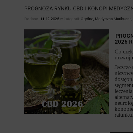
PROGNOZA RYNKU CBD I KONOPI MEDYCZN
Dodano:
11-12-2025
w kategorii:
Ogólne
,
Medyczna Marihuana
PROGN
2026 R
Co czeka
rozwoju
Jeszcze
niszowy
dostępna
segment
leczenia
alterna
neurolo
konopie 
ratunku