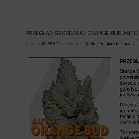
PRZEGLĄD SZCZEPÓW: ORANGE BUD AUTO
Dodano:
04-09-2024
w kategorii:
Ogólne
,
Odmiany Marihuany
au
PRZEGL
Orange B
powstała
świecie 
genotypó
tradycyj
Dzięki g
aromatem
technik 
kwitnien
To hybry
hodowców