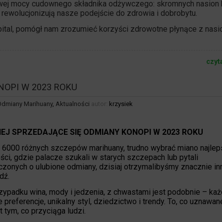
ej mocy cudownego składnika odżywczego: skromnych nasion 
 rewolucjonizują nasze podejście do zdrowia i dobrobytu.
pital, pomógł nam zrozumieć korzyści zdrowotne
płynące z nasi
czyt
NOPI W 2023 ROKU
Odmiany Marihuany
,
Aktualności
autor:
krzysiek
IEJ SPRZEDAJĄCE SIĘ ODMIANY KONOPI W 2023 ROKU
6000 różnych szczepów marihuany, trudno wybrać miano najlep
ści, gdzie palacze szukali w starych szczepach lub pytali
zonych o ulubione odmiany, dzisiaj otrzymalibyśmy znacznie in
dź.
zypadku wina, mody i jedzenia, z chwastami jest podobnie – każ
preferencje, unikalny styl, dziedzictwo i trendy. To, co uznawan
 tym, co przyciąga ludzi.