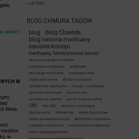
« LIP 2026
gate,
BLOG CHMURA TAGÓW
blog f2seeds
blog
aj całość »
blog nasiona marihuany
nasiona konopi
marihuana, feminizowane nasion
stres pourazowy marihuana
marihuana medycyna
antybiotyki
anoreksja marihuana
oddawanie krwi
marihuana a krew
ADHD marihuana
OWYCH W
syntetyczna marihuana
mango i marihuana
wirus hiv marihuana
leczenie hiv
nymi
suchość po paleniu
sucho w jamie ustnej
sad
CBD
olej CBD
leczenie marihuaną
ch Meta.
olej konopny
zdrowy olej
kwasy tłuszczowe
zalety stosowania konopi
Alzheimer marihuana
awić
nowotwór marihuana
marihuana a kreatywność
w mediów
artyści używają marihuany
ko, w
marihuana poprawia funkcje poz