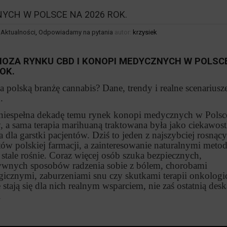
YCH W POLSCE NA 2026 ROK.
,
Aktualności
,
Odpowiadamy na pytania
autor:
krzysiek
OZA RYNKU CBD I KONOPI MEDYCZNYCH W POLSC
OK.
 polską branżę cannabis? Dane, trendy i realne scenariusz
.
 niespełna dekadę temu rynek konopi medycznych w Polsc
, a sama terapia marihuaną traktowana była jako ciekawos
 dla garstki pacjentów. Dziś to jeden z najszybciej rosnąc
ów polskiej farmacji, a zainteresowanie naturalnymi meto
 stale rośnie. Coraz więcej osób szuka bezpiecznych,
tywnych sposobów radzenia sobie z bólem, chorobami
gicznymi, zaburzeniami snu czy skutkami terapii onkologi
stają się dla nich realnym wsparciem, nie zaś ostatnią desk
.