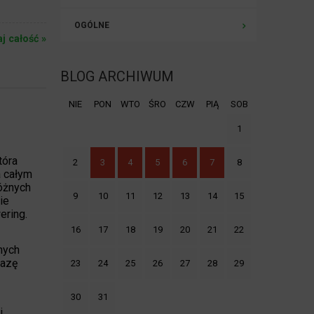
OGÓLNE
aj całość »
BLOG ARCHIWUM
NIE
PON
WTO
ŚRO
CZW
PIĄ
SOB
1
tóra
2
3
4
5
6
7
8
a całym
óżnych
9
10
11
12
13
14
15
ie
ering.
16
17
18
19
20
21
22
nych
fazę
23
24
25
26
27
28
29
30
31
i