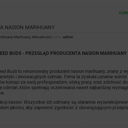
czyt
TA NASION MARIHUANY
Odmiany Marihuany
,
Aktualności
autor:
admin
PEED BUDS
- PRZEGLĄD PRODUCENTA NASION MARIHUANY
eed Buds
to renomowany producent nasion marihuany, znany z w
enetyki
i innowacyjnych odmian. Firma ta zyskała uznanie wśród
ów konopi za swój profesjonalizm, etykę pracy oraz zdolność do
a odmian, które spełniają oczekiwania nawet najbardziej wymag
w.
kcji nasion. Wszystkie ich odmiany są starannie
wyselekcjonow
dom jakości, aby zapewnić zgodność z obowiązującymi przepis