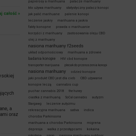
papierosy a marihuana
palacze marihuany
kto używa marihuany
statystyczny palacz konopi
aj całość »
jak palić marihuane
palenie konopi
leczenie jaskry
marihuana a jaskra
fakty konopne
prawda o marihuanie
korzyści z marihuany
zastosowania oleju CBD
olej z marihuany
nasiona marihuany f2seeds
układ odpornościowy
marihuana a zdrowie
badania konopie
HIV cbd konopie
transporter marijuana
plecak do przenoszenia konopi
nasiona marihuany
odzież konopie
ysokiej
jaki produkt CBD jest dla cieb
CBD używanie
konopie leczą
cannabis cup
puchar cannabis 2018
the huney
ających
ciastka z marihuaną
autyzm
SoCal cannabis
leczenie autyzmu
Stargawg
ane
, a
rekreacyjna marihuana
sativa
indica
ami oraz
choroba Parkinsona
marihuana a choroba Parkinsona
migrena
depresja
walka z przestępcami
kokaina
nikotyna
nasiona marihuany outdoor
smog