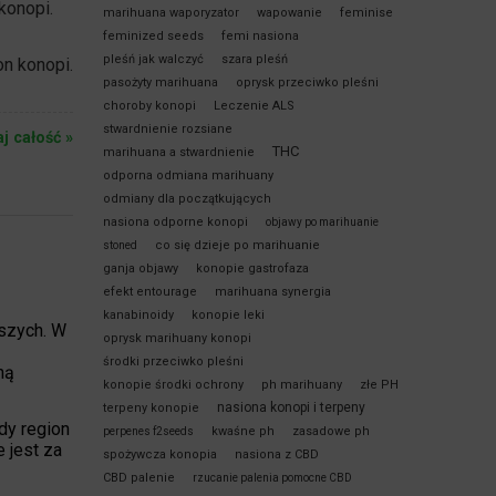
konopi.
marihuana waporyzator
wapowanie
feminise
feminized seeds
femi nasiona
pleśń jak walczyć
szara pleśń
on konopi.
pasożyty marihuana
oprysk przeciwko pleśni
choroby konopi
Leczenie ALS
stwardnienie rozsiane
aj całość »
THC
marihuana a stwardnienie
odporna odmiana marihuany
odmiany dla początkujących
nasiona odporne konopi
objawy po marihuanie
co się dzieje po marihuanie
stoned
ganja objawy
konopie gastrofaza
efekt entourage
marihuana synergia
kanabinoidy
konopie leki
szych. W
oprysk marihuany konopi
środki przeciwko pleśni
ną
konopie środki ochrony
ph marihuany
złe PH
nasiona konopi i terpeny
terpeny konopie
dy region
kwaśne ph
zasadowe ph
perpenes f2seeds
e jest za
spożywcza konopia
nasiona z CBD
CBD palenie
rzucanie palenia pomocne CBD