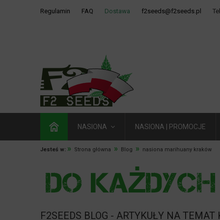
Regulamin
FAQ
Dostawa
f2seeds@f2seeds.pl
Te
NASIONA
NASIONA | PROMOCJE
»
»
»
Jesteś w:
Strona główna
Blog
nasiona marihuany kraków
F2SEEDS BLOG - ARTYKUŁY NA TEMAT