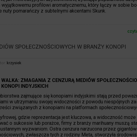
wyjątkowemu profilowi aromatycznemu, który łączy w sobie bo
nuty pomarańczy z subtelnymi akcentami Skunk.
czyt
EDIÓW SPOŁECZNOŚCIOWYCH W BRANŻY KONOPI
tor:
krzysiek
 WALKA: ZMAGANIA Z CENZURĄ MEDIÓW SPOŁECZNOŚCI
 KONOPI INDYJSKICH
biorstwa zajmujące się konopiami indyjskimi stają przed poważ
iami w utrzymaniu swojej widoczności z powodu niespójnych za
treści związanych z konopiami na platformach społecznościowy
yfrowej, gdzie reprezentacja jest kluczowa, a widoczność może
ać o sukcesie lub porażce, firmy z branży marihuany muszą st
eustannym wyzwaniom. Ostra cenzura narzucona przez gigantó
ościowych, zwłaszcza tych z rodziny Meta, stworzyła środowis