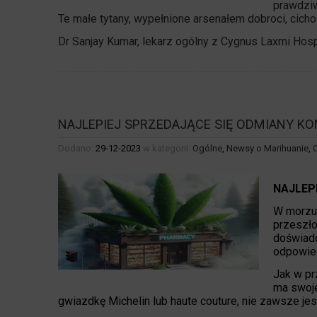
prawdziw
Te małe tytany, wypełnione arsenałem dobroci, cicho
Dr Sanjay Kumar, lekarz ogólny z Cygnus Laxmi Hos
NAJLEPIEJ SPRZEDAJĄCE SIĘ ODMIANY KO
Dodano:
29-12-2023
w kategorii:
Ogólne
,
Newsy o Marihuanie
,
NAJLEP
W morzu 
przeszło
doświadc
odpowie
Jak w pr
ma swoje 
gwiazdkę Michelin lub haute couture, nie zawsze jest