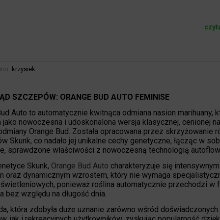
czyt
tor:
krzysiek
ĄD SZCZEPÓW: ORANGE BUD AUTO FEMINISE
ud Auto to automatycznie kwitnąca odmiana nasion marihuany, k
 jako nowoczesna i udoskonalona wersja klasycznej, cenionej n
odmiany Orange Bud. Została opracowana przez skrzyżowanie r
w Skunk, co nadało jej unikalne cechy genetyczne, łącząc w sob
ne, sprawdzone właściwości z nowoczesną technologią autoflow
enetyce Skunk,
Orange Bud Auto
charakteryzuje się intensywnym
 oraz dynamicznym wzrostem, który nie wymaga specjalistycz
oświetleniowych, ponieważ roślina automatycznie przechodzi w 
ia bez względu na długość dnia.
da, która zdobyła duże uznanie zarówno wśród doświadczonych
, jak i rekreacyjnych użytkowników, zyskując popularność dzięk