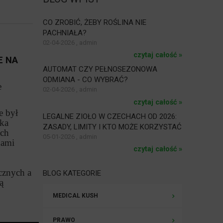
CO ZROBIĆ, ŻEBY ROŚLINA NIE
PACHNIAŁA?
02-04-2026 , admin
czytaj całość »
E NA
AUTOMAT CZY PEŁNOSEZONOWA
ODMIANA - CO WYBRAĆ?
e
02-04-2026 , admin
czytaj całość »
e był
LEGALNE ZIOŁO W CZECHACH OD 2026:
tka
ZASADY, LIMITY I KTO MOŻE KORZYSTAĆ
ych
05-01-2026 , admin
dami
czytaj całość »
cznych a
BLOG KATEGORIE
ą
MEDICAL KUSH
PRAWO