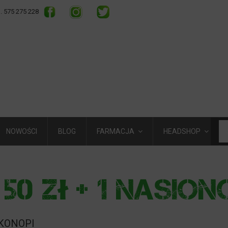
l. 575 275 228
NOWOŚCI
BLOG
FARMACJA
HEADSHOP
 KONOPI