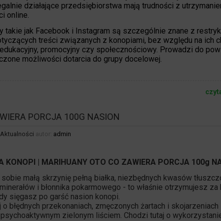
egalnie działające przedsiębiorstwa mają trudności z utrzymani
i online.
y takie jak Facebook i Instagram są szczególnie znane z restry
tyczących treści związanych z konopiami, bez względu na ich c
 edukacyjny, promocyjny czy społecznościowy.
Prowadzi do pow
iczone możliwości dotarcia do grupy docelowej.
czyt
WIERA PORCJA 100G NASION
Aktualności
autor:
admin
A KONOPI | MARIHUANY OTO CO ZAWIERA PORCJA 100g
N
sobie małą skrzynię pełną białka, niezbędnych kwasów tłuszcz
 minerałów i błonnika pokarmowego - to właśnie otrzymujesz za
dy sięgasz po garść
nasion konopi.
 o błędnych przekonaniach, zmęczonych żartach i skojarzeniach
sychoaktywnym zielonym liściem. Chodzi tutaj o wykorzystani