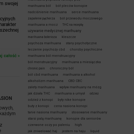
em swojej
marihuana ból
bół pleców konopie
nadciśnienie marihuana
serce marihuana
kcyjnych
ból przewodu moczowego
zapalenie pęcherza
harakter
marihuana a mocz
THC na receptę
szechnej
używanie medycznej marihuany
kleszcze
marihuana bolerioza
psychoza marihuana
stany psychotyczne
leczenie psychozy cbd
choroby psychiczne
aj całość »
marihuana ból menstruacyjny
ból menstruacyjny
marihuana a miesiączka
chroniczny ból
chronic pain
ból cbd marihuana
marihuana a alkohol
alkoholizm marihuana
CBD CBC
zalety marihuana
wpływ marihuany na mózg
jak działa THC
marihuana a umysł
odzież
ASION
odzież z konopi
byty nike konopie
buty z konopi
cena nasiona konopi
owych,
tanie nasiona marihuany
stosowanie marihuany
 każdym
starsi palą marihuanę
konopie dla seniorów
 z
czerwone oczy po paleniu
high
e
jak zniwelować haj
jestem na haju
liquid