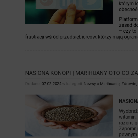
którym l
obecnośc
Platform
zasad do
– czy to
frustracji wśród przedsiębiorców, którzy mają ogran
NASIONA KONOPI | MARIHUANY OTO CO ZA
Dodano:
07-02-2024
w kategorii:
Newsy o Marihuanie
,
Zdrowie
,
NASION
Wyobraź 
witamin,
razem, g
Zapomnij
pewnym p