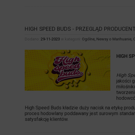
HIGH SPEED BUDS - PRZEGLĄD PRODUCEN
Dodano:
29-11-2023
w kategorii:
Ogólne
,
Newsy o Marihuanie
,
HIGH S
High Sp
jakości
g
miłośnik
tworzeni
hodowcó
High Speed Buds kładzie duży nacisk na etykę produ
proces hodowlany poddawany jest surowym standar
satysfakcję klientów.