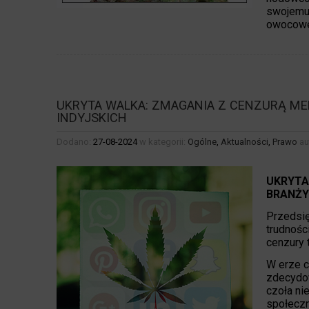
swojemu 
owocowe 
UKRYTA WALKA: ZMAGANIA Z CENZURĄ M
INDYJSKICH
Dodano:
27-08-2024
w kategorii:
Ogólne
,
Aktualności
,
Prawo
au
UKRYTA
BRANŻY
Przedsię
trudnośc
cenzury 
W erze c
zdecydow
czoła ni
społeczn