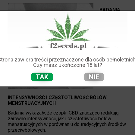
BADANIA:
CZOPKI
CBD
ŁAGODZĄ
Strona zawiera treści przeznaczone dla osób pełnoletnich
Czy masz ukończone 18 lat?
TAK
NIE
INTENSYWNOŚĆ I CZĘSTOTLIWOŚĆ BÓLÓW
MENSTRUACYJNYCH
Badania wykazały, że czopki CBD znacząco redukują
zarówno intensywność, jak i częstotliwość bólów
menstruacyjnych w porównaniu do tradycyjnych środków
przeciwbólowych.