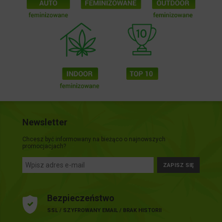
Newsletter
Chcesz być informowany na bieżąco o najnowszych
promocjacjach?
ZAPISZ SIĘ
Bezpieczeństwo
SSL / SZYFROWANY EMAIL / BRAK HISTORII