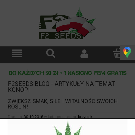
F2SEEDS BLOG - ARTYKUŁY NA TEMAT
KONOPI
ZWIĘKSZ SMAK, SIŁE I WITALNOŚC SWOICH
ROŚLIN!
Dodano:
30-10-2018
w kategorii:
-
autor:
krzysiek
ZWIĘKSZ