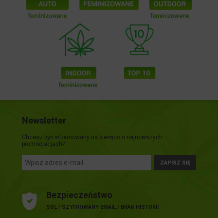
Newsletter
Chcesz być informowany na bieżąco o najnowszych
promocjacjach?
ZAPISZ SIĘ
Bezpieczeństwo
SSL / SZYFROWANY EMAIL / BRAK HISTORII