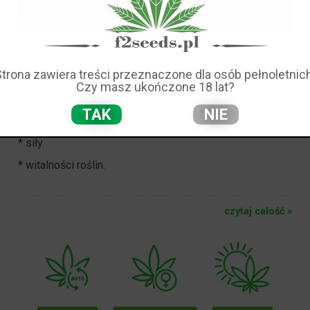
SMAK, SIŁE
I
WITALNOŚC
SWOICH
ROŚLIN!
Strona zawiera treści przeznaczone dla osób pełnoletnich
Rzućmy
Czy masz ukończone 18 lat?
okiem na niektóre produkty, które są zalecane w celu:
TAK
NIE
* zwiększenia
smaku
* siły
* witalności
roślin.
czytaj całość »