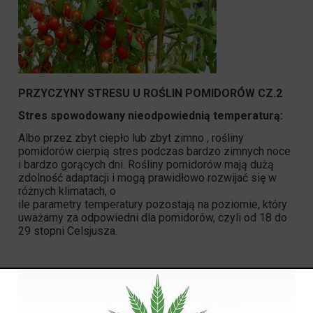
PRZYCZYNY STRESU U ROŚLIN POMIDORÓW CZ.2
Stres spowodowany nieodpowiednią temperaturą:
Albo przez zbyt ciepło lub zbyt zimno , rośliny
pomidorów cierpią stres podczas bardzo zimnych noce
i bardzo gorących dni. Rośliny pomidorów mają dużą
zdolność adaptacji i mogą prawidłowo rozwijać się w
różnych klimatach, o
ile parametry temperatury pozostają na poziomie, który
uważamy za odpowiedni dla pomidorów, czyli od 18 do
29 stopni Celsjusza.
Rozwiązanie
Poniżej pięciu stopni roślina pomidora przestaje
rosnąć. Dzieje się tak zwłaszcza, gdy są sadzonkami i