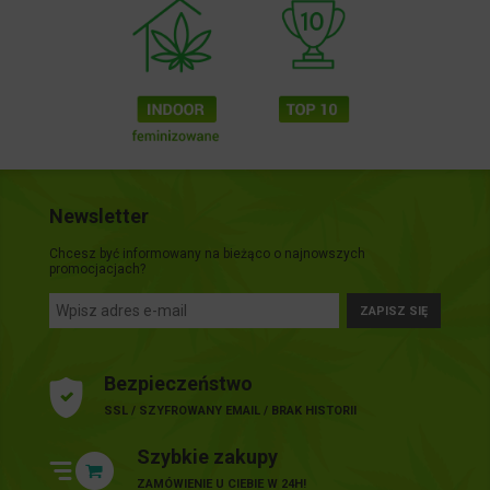
Newsletter
Chcesz być informowany na bieżąco o najnowszych
promocjacjach?
ZAPISZ SIĘ
Bezpieczeństwo
SSL / SZYFROWANY EMAIL / BRAK HISTORII
Szybkie zakupy
ZAMÓWIENIE U CIEBIE W 24H!