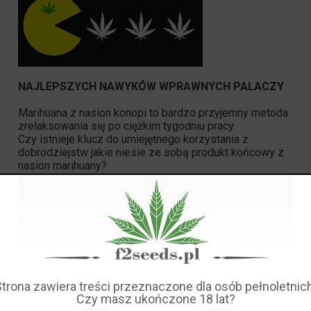
NAJLEPSZYCH NAWYKÓW WPRAWNYCH PALACZY
Marihuana z nasion konopi to bardzo przyjemny metoda
zrelaksowania się po ciężkim tygodniu pracy.
Czy istnieje klucz do umiejętnego korzystania z
dobrodziejstw jakie niesie ze sobą produkt końcowy z
nasion marihuany?
1# Zaplanuj odpowiednią porę
Do palenia powinno się podchodzić jak do rytuału, który
daje nam odskocznie od codzienności i odprężenie.
Kilka buchów po pracy czy może przed snem? Ty
Strona zawiera treści przeznaczone dla osób pełnoletnich
wybierasz, wszystko zależy od Ciebie. Najważniejsze
Czy masz ukończone 18 lat?
jest by palenie nie było w pośpiechu i sprawiało ci