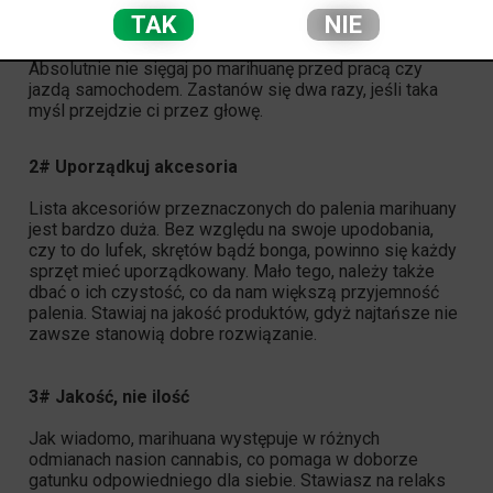
radość. Warto więc zaplanować sobie wcześniej czas na
TAK
NIE
marihuanę. Stwórz dobry klimat, czy to przed TV lub przy
ulubionej muzyce, po prostu się zrelaksuj.
Absolutnie nie sięgaj po marihuanę przed pracą czy
jazdą samochodem. Zastanów się dwa razy, jeśli taka
myśl przejdzie ci przez głowę.
2# Uporządkuj akcesoria
Lista akcesoriów przeznaczonych do palenia marihuany
jest bardzo duża. Bez względu na swoje upodobania,
czy to do lufek, skrętów bądź bonga, powinno się każdy
sprzęt mieć uporządkowany. Mało tego, należy także
dbać o ich czystość, co da nam większą przyjemność
palenia. Stawiaj na jakość produktów, gdyż najtańsze nie
zawsze stanowią dobre rozwiązanie.
3# Jakość, nie ilość
Jak wiadomo, marihuana występuje w różnych
odmianach nasion cannabis, co pomaga w doborze
gatunku odpowiedniego dla siebie. Stawiasz na relaks