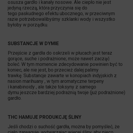
osusza gardło i kanały nosowe. Ale ciepło nie jest
jedyną rzeczą, która przyczynia się do
tego paskudnego efektu ubocznego, w przeciwnym
razie potrzebowalibyśmy szklanki wody i wszystko
byłoby w porządku.
SUBSTANCJE W DYMIE
Przejście z gardła do oskrzeli w płucach jest teraz
gorące, suche i podrażnione; może nawet zacząć
boleć. W tym momencie zdecydowanie powinien być to
koniec, ale nie jest, bo przecież dalej palimy
trawkę. Substancje zawarte w konopiach indyjskich z
nasion marihuany , w tym aromatyczne terpeny
i kanabinoidy , ale także toksyny z samego
dymu jeszcze bardziej podrażnią twoje (już podrażnione)
gardło.
THC
HAMUJE PRODUKCJĘ ŚLINY
Jeśli chodzi o suchość gardła, można by pomyśleć, że
ciało zareaguje, wytwarzając więcej śliny, aby nieco