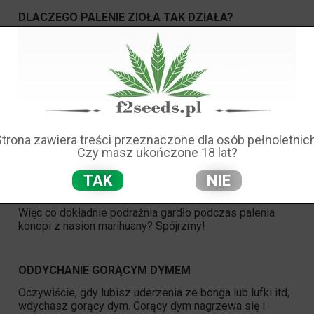
DLACZEGO PALENIE ZIOŁA TAK DZIAŁA?
Chodzi o to, że twoje gardło nie wysycha i nie drażni się
podczas miłej i przyjemnej sesji z ulubionym
szczepem; zwykle towarzyszy mu także paskudny
kaszel. A
kiedy zaczniesz kaszleć, jeszcze bardziej
zaostrza ci to
gardło,
powodując
,
że
kaszlesz
jeszcze bardziej, co
oznacza jeszcze więcej podrażnienia i kaszlu… cóż…
błędne koło.
Strona zawiera treści przeznaczone dla osób pełnoletnich
Czy masz ukończone 18 lat?
CZYNNIKI, KTÓRE PRZYCZYNIAJĄ SIĘ DO SUCHEGO
TAK
NIE
GARDŁA W PRZYPADKU PALENIA CANNABIS
Więc co dokładnie podrażnia gardło podczas palenia
konopi z nasion marihuany? Spójrzmy!
ODDYCHANIE GORĄCYM DYMEM
Oczywiście, gdy lubisz uderzenia ze bonga lub lufki itd,
wdychasz gorący dym. Gorący dym nagrzewa się i