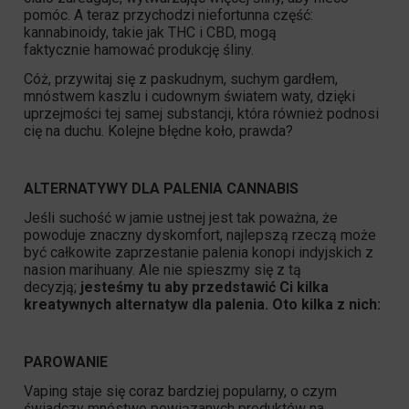
pomóc. A teraz przychodzi niefortunna część:
kannabinoidy, takie jak
THC
i
CBD
, mogą
faktycznie hamować produkcję śliny.
Cóż, przywitaj się z paskudnym, suchym gardłem,
mnóstwem kaszlu i cudownym światem waty, dzięki
uprzejmości tej samej substancji, która również podnosi
cię na duchu. Kolejne błędne koło, prawda?
ALTERNATYWY DLA PALENIA CANNABIS
Jeśli suchość w jamie ustnej jest tak poważna, że
powoduje znaczny dyskomfort, najlepszą rzeczą może
być całkowite zaprzestanie palenia konopi indyjskich z
nasion marihuany. Ale nie spieszmy się z tą
decyzją;
jesteśmy tu aby przedstawić Ci kilka
kreatywnych alternatyw dla palenia. Oto kilka z nich:
PAROWANIE
Vaping staje się coraz bardziej popularny, o czym
świadczy mnóstwo powiązanych produktów na