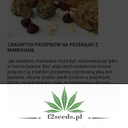
CIEKAWYCH PRZEPISOW NA PRZEKĄSKI Z
MARIHUANĄ
Jak wiadomo, marihuana może być stosowana nie tylko
w formie palenia. Bez większych problemów można
połączyć ją z bardzo przyjemną czynnością jaką jest
jedzenie. Można zyskać wielki podziw u znajomych,
którzy są miłośnikami zioła, przygotowując dla nich
pyszne przekąski. I to nie tylko powszechnie znane
ciasteczka. Możemy przygotować praktycznie
wszystko, całość zależy tylko i wyłącznie od naszej
wyobraźni. Sam decydujesz o zawartości marihuany z
nasion konopi w danym posiłku i o tym jak bardzo jej
smak ma być wyczuwalny.
Poniżej przedstawiamy kilka propozycji przekąsek z