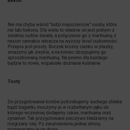
Bekon
Nie ma chyba wśród "ludzi mięsożerców" osoby, która
nie lubi bekonu. Dla wielu to właśnie on jest jednym z
siedmiu cudów świata, a połączenie go z marihuaną z
nasion cannabis wkracza na wyższy level cudowności.
Przepis jest prosty. Boczek kroimy cienko w plastry,
smażymy jak zwykle, a na koniec obsypujemy go
sproszkowaną marihuaną. Na pewno dla każdego
będzie to nowe, wspaniałe doznanie kulinarne.
Tosty
Do przygotowania tostów potrzebujemy suchego chleba
bądź bagietki, moczymy je w rozbełtanym jajku do
którego wcześniej dodajemy cukier, marihuanę oraz
cynamon. Tak przygotowane pieczywo kładziemy na
rozgrzany olej. Po zarumienieniu jednej strony,
przewracamy je na drugą.