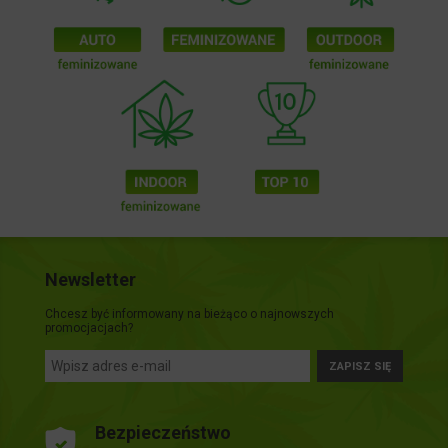
Newsletter
Chcesz być informowany na bieżąco o najnowszych
promocjacjach?
ZAPISZ SIĘ
Bezpieczeństwo