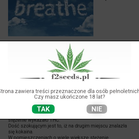
POWIETRZU?
Kilka lat temu we Włoszech przeprowadzono badania na
ilość nielegalnych substancji znajdujących się w
powietrzu którym oddychamy. Ponownie
przeprowadzono takowe badanie, jednak na większą
skalę. Jakie to substancje i jakie jest ich stężenie w
Europie?
Strona zawiera treści przeznaczone dla osób pełnoletnich
Czy masz ukończone 18 lat?
Jak przypuszczano na początku badania, co
potwierdziły wyniki, najwięcej ze wszystkich
TAK
NIE
niedozwolonych substancji w powietrzu największe
stężenie wykazało THC.
Dość szokującym jest to, iż na drugim miejscu znalazła
się kokaina.
W pomieszczeniach o wiele większe stężenie