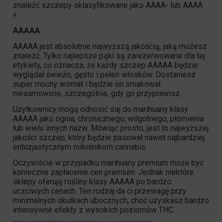
znaleźć szczepy sklasyfikowane jako AAAA- lub AAAA
+.
AAAAA
AAAAA jest absolutnie najwyższą jakością, jaką możesz
znaleźć. Tylko najlepsze pąki są zarezerwowane dla tej
etykiety, co oznacza, że każdy szczep AAAAA będzie
wyglądał świeżo, gęsto i pełen włosków. Dostaniesz
super mocny aromat i będzie on smakował
niesamowicie, szczególnie, gdy go przyprawisz.
Użytkownicy mogą odnosić się do marihuany klasy
AAAAA jako ognia, chronicznego, wilgotnego, płomienia
lub wielu innych nazw. Mówiąc prosto, jest to najwyższej
jakości szczep, który będzie pasował nawet najbardziej
entuzjastycznym miłośnikom cannabis.
Oczywiście w przypadku marihuany premium może być
konieczne zapłacenie cen premium. Jednak niektóre
sklepy oferują rośliny klasy AAAAA po bardzo
uczciwych cenach. Ten rodzaj da ci przewagę przy
minimalnych skutkach ubocznych, choć uzyskasz bardzo
intensywne efekty z wysokich poziomów
THC
.