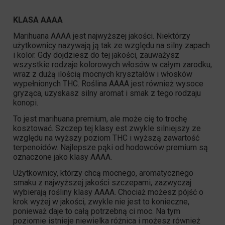
KLASA AAAA
Marihuana AAAA jest najwyższej jakości. Niektórzy
użytkownicy nazywają ją tak ze względu na silny zapach
i kolor. Gdy dojdziesz do tej jakości, zauważysz
wszystkie rodzaje kolorowych włosów w całym zarodku,
wraz z dużą ilością mocnych kryształów i włosków
wypełnionych
THC
. Roślina AAAA jest również wysoce
gryząca, uzyskasz silny aromat i smak z tego rodzaju
konopi.
To jest marihuana premium, ale może cię to trochę
kosztować. Szczep tej klasy est zwykle silniejszy ze
względu na wyższy poziom
THC
i wyższą zawartość
terpenoidów. Najlepsze pąki od hodowców premium są
oznaczone jako klasy AAAA.
Użytkownicy, którzy chcą mocnego, aromatycznego
smaku z najwyższej jakości szczepami, zazwyczaj
wybierają rośliny klasy AAAA. Chociaż możesz pójść o
krok wyżej w jakości, zwykle nie jest to konieczne,
ponieważ daje to całą potrzebną ci moc. Na tym
poziomie istnieje niewielka różnica i możesz również