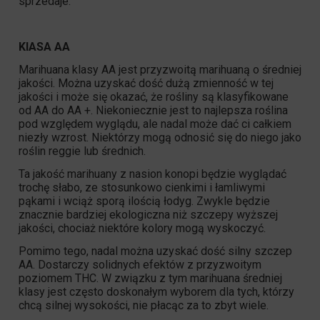
sprzedaje.
KlASA AA
Marihuana klasy AA jest przyzwoitą marihuaną o średniej
jakości. Można uzyskać dość dużą zmienność w tej
jakości i może się okazać, że rośliny są klasyfikowane
od AA do AA +. Niekoniecznie jest to najlepsza roślina
pod względem wyglądu, ale nadal może dać ci całkiem
niezły wzrost. Niektórzy mogą odnosić się do niego jako
roślin reggie lub średnich.
Ta jakość marihuany z nasion konopi będzie wyglądać
trochę słabo, ze stosunkowo cienkimi i łamliwymi
pąkami i wciąż sporą ilością łodyg. Zwykle będzie
znacznie bardziej ekologiczna niż szczepy wyższej
jakości, chociaż niektóre kolory mogą wyskoczyć.
Pomimo tego, nadal można uzyskać dość silny szczep
AA. Dostarczy solidnych efektów z przyzwoitym
poziomem
THC
. W związku z tym marihuana średniej
klasy jest często doskonałym wyborem dla tych, którzy
chcą silnej wysokości, nie płacąc za to zbyt wiele.