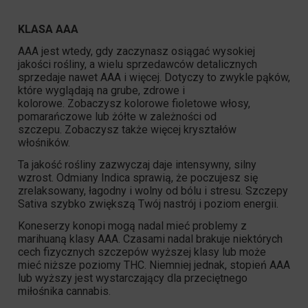
KLASA AAA
AAA jest wtedy, gdy zaczynasz osiągać wysokiej
jakości rośliny, a wielu sprzedawców detalicznych
sprzedaje nawet AAA i więcej. Dotyczy to zwykle pąków,
które wyglądają na grube, zdrowe i
kolorowe. Zobaczysz kolorowe fioletowe włosy,
pomarańczowe lub żółte w zależności od
szczepu. Zobaczysz także więcej kryształów
włośników.
Ta jakość rośliny zazwyczaj daje intensywny, silny
wzrost. Odmiany Indica sprawią, że poczujesz się
zrelaksowany, łagodny i wolny od bólu i stresu. Szczepy
Sativa szybko zwiększą Twój nastrój i poziom energii.
Koneserzy konopi mogą nadal mieć problemy z
marihuaną klasy AAA. Czasami nadal brakuje niektórych
cech fizycznych szczepów wyższej klasy lub może
mieć niższe poziomy
THC
. Niemniej jednak, stopień AAA
lub wyższy jest wystarczający dla przeciętnego
miłośnika cannabis.