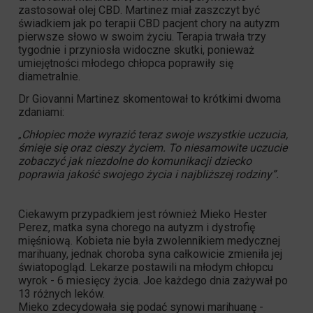
zastosował
olej CBD
. Martinez miał zaszczyt być
świadkiem jak po terapii CBD pacjent chory na autyzm
pierwsze słowo w swoim życiu. Terapia trwała trzy
tygodnie i przyniosła widoczne skutki, ponieważ
umiejętności młodego chłopca poprawiły się
diametralnie.
Dr Giovanni Martinez skomentował to krótkimi dwoma
zdaniami:
Chłopiec może wyrazić teraz swoje wszystkie uczucia,
„
śmieje się oraz cieszy życiem. To niesamowite uczucie
zobaczyć jak niezdolne do komunikacji dziecko
poprawia jakość swojego życia i najbliższej rodziny”.
Ciekawym przypadkiem jest również Mieko Hester
Perez, matka syna chorego na autyzm i dystrofię
mięśniową. Kobieta nie była zwolennikiem medycznej
marihuany, jednak choroba syna całkowicie zmieniła jej
światopogląd. Lekarze postawili na młodym chłopcu
wyrok - 6 miesięcy życia. Joe każdego dnia zażywał po
13 różnych leków.
Mieko zdecydowała się podać synowi marihuanę -