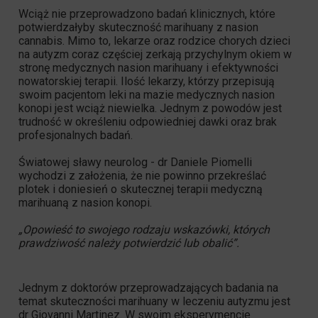
Wciąż nie przeprowadzono badań klinicznych, które
potwierdzałyby skuteczność marihuany z nasion
cannabis. Mimo to, lekarze oraz rodzice chorych dzieci
na autyzm coraz częściej zerkają przychylnym okiem w
stronę medycznych nasion marihuany i efektywności
nowatorskiej terapii. Ilość lekarzy, którzy przepisują
swoim pacjentom leki na mazie medycznych nasion
konopi jest wciąż niewielka. Jednym z powodów jest
trudność w określeniu odpowiedniej dawki oraz brak
profesjonalnych badań.
Światowej sławy neurolog - dr Daniele Piomelli
wychodzi z założenia, że nie powinno przekreślać
plotek i doniesień o skutecznej terapii
medyczną
marihuaną z nasion konopi
.
„Opowieść to swojego rodzaju wskazówki, których
prawdziwość należy potwierdzić lub obalić”.
Jednym z doktorów przeprowadzających badania na
temat skuteczności marihuany w leczeniu autyzmu jest
dr Giovanni Martinez. W swoim eksperymencie