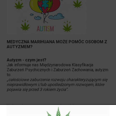
MEDYCZNA MARIHUANA MOŻE POMÓC OSOBOM Z
AUTYZMEM?
Autyzm - czym jest?
Jak informuje nas Międzynarodowa Klasyfikacja
Zaburzeń Psychicznych i Zaburzeń Zachowania, autyzm
to:
„całościowe zaburzenie rozwoju charakteryzującym się
nieprawidłowym i/lub upośledzonym
rozwojem, które
pojawia się przed 3 rokiem życia”.
U chorych na autyzm występują problemy w
nawiązywaniu relacji, zaburzenia funkcji poznawczych
oraz trudności w zapamiętywaniu. Oczywiście u każdej