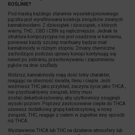
ROŚLINIE?
Pod maską każdego starannie wyselekcjonowanego
pączka jest wyrafinowana kolekcja związków zwanych
kannabinoidami. Z dziesiątek i dziesiątek, o których
wiemy, THC , CBD i CBN są najliczniejsze. Jednak ta
struktura kompozycyjna nie jest osadzona w kamieniu,
ponieważ każdy szczep marihuany będzie miał
kannabinoidy w różnym stopniu. Zmiany chemiczne
zachodzące podczas uprawy konopi kontynuują się
nawet po zebraniu, przechowywaniu i zapomnieniu
pąków na dnie szuflady.
Widzisz, kannabinoidy mają dość lotny charakter,
reagując na obecność światła, tlenu i ciepła. Jeśli
weźmiesz
THC
jako przykład, zaczyna życie jako THCA ,
nie-psychoaktywny związek, który musi
zostać dekarboksylowany, aby użytkownicy osiągnęli
wysoki poziom. Poprzez zastosowanie ciepła do THCA
usuwasz dodatkową grupę karboksylową, a nowy
związek,
THC
, reaguje z ciałem w zupełnie inny sposób
niż THCA.
Wystawienie THCA lub
THC
na działanie atmosfery lub