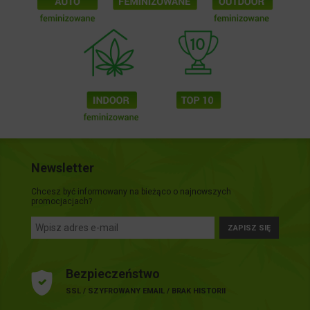
Newsletter
Chcesz być informowany na bieżąco o najnowszych
promocjacjach?
ZAPISZ SIĘ
Bezpieczeństwo
SSL / SZYFROWANY EMAIL / BRAK HISTORII