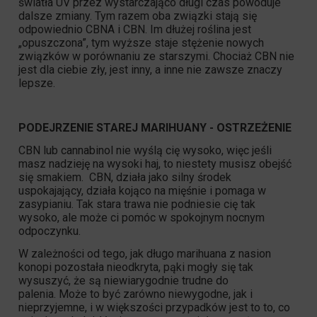
światła UV przez wystarczająco długi czas powoduje
dalsze zmiany. Tym razem oba związki stają się
odpowiednio CBNA i
CBN
. Im dłużej roślina jest
„opuszczona”, tym wyższe staje stężenie nowych
związków w porównaniu ze starszymi. Chociaż
CBN
nie
jest dla ciebie zły, jest inny, a inne nie zawsze znaczy
lepsze.
PODEJRZENIE STAREJ MARIHUANY - OSTRZEŻENIE
CBN
lub cannabinol nie wyślą cię wysoko, więc jeśli
masz nadzieję na wysoki haj, to niestety musisz obejść
się smakiem.
CBN
, działa jako silny środek
uspokajający, działa kojąco na mięśnie i pomaga w
zasypianiu. Tak stara trawa nie podniesie cię tak
wysoko, ale może ci pomóc w spokojnym nocnym
odpoczynku.
W zależności od tego, jak długo marihuana z nasion
konopi pozostała nieodkryta, pąki mogły się tak
wysuszyć, że są niewiarygodnie trudne do
palenia. Może to być zarówno niewygodne, jak i
nieprzyjemne, i w większości przypadków jest to to, co