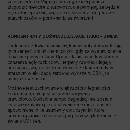
zniechęca ludzi. Vaping starszego zioła pomoże
złagodzić niektóre z surowości, ale pamiętaj, że będzie
się szybciej spalać, więc nie dostaniesz tyle pary ze
starych pąków w porównaniu ze świeżymi.
KONCENTRATY DOŚWIADCZAJĄCE TAKICH ZMIAN
Podobnie jak kwiat marihuany, koncentraty doświadczają
tych samych zmian chemicznych, gdy są wystawione na
działanie pierwiastków. Oprócz kannabinoidów, które z
czasem uległy rozkładowi, terpeny również ulegają
degradacji, więc należy oczekiwać, że koncentraty w
starszym wieku będą zarówno wyższe w
CBN
, jak i
mniejsze w smaku.
Możliwe jest zachowanie większości integralności
koncentratu, o ile jest on przechowywany
prawidłowo. Dokładne tempo degradacji nie zostało
jeszcze naukowo przetestowane, ale może zostać
spowolnione, o ile usuniemy dwa czynniki, które
powodują zmianę chemiczną w pierwszej kolejności -
światło UV i tlen.