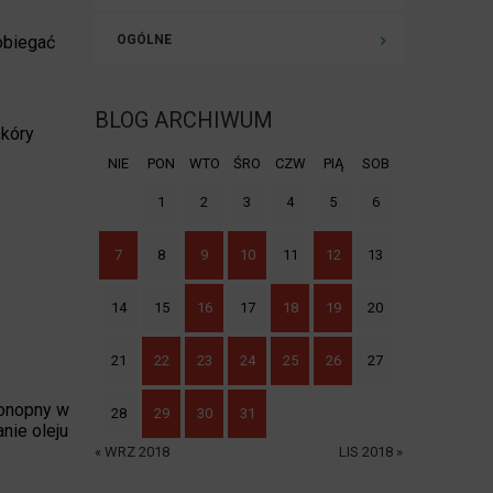
pobiegać
OGÓLNE
BLOG ARCHIWUM
skóry
NIE
PON
WTO
ŚRO
CZW
PIĄ
SOB
1
2
3
4
5
6
7
8
9
10
11
12
13
14
15
16
17
18
19
20
21
22
23
24
25
26
27
konopny w
28
29
30
31
nie oleju
« WRZ 2018
LIS 2018 »