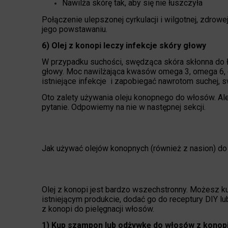
Nawilża skórę tak, aby się nie łuszczyła
Połączenie ulepszonej cyrkulacji i wilgotnej, zdrow
jego powstawaniu.
6) Olej z konopi leczy infekcje skóry głowy
W przypadku suchości, swędząca skóra skłonna do łu
głowy. Moc nawilżająca kwasów omega 3, omega 6, 
istniejące infekcje i zapobiegać nawrotom suchej, 
Oto zalety używania oleju konopnego do włosów. Ale
pytanie. Odpowiemy na nie w następnej sekcji.
Jak używać olejów konopnych (również z nasion) d
Olej z konopi jest bardzo wszechstronny. Możesz 
istniejącym produkcie, dodać go do receptury DIY l
z konopi do pielęgnacji włosów.
1) Kup szampon lub odżywkę do włosów z konop