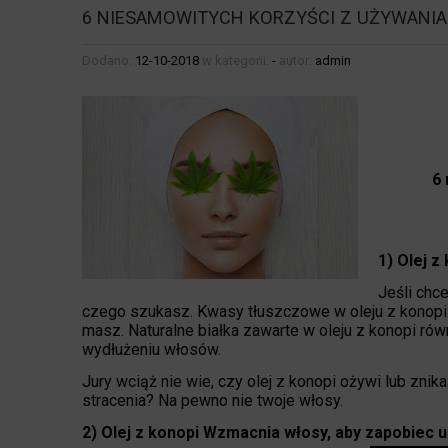
6 NIESAMOWITYCH KORZYŚCI Z UŻYWANIA
Dodano:
12-10-2018
w kategorii:
-
autor:
admin
6 
1) Olej z
Jeśli chc
czego szukasz. Kwasy tłuszczowe w oleju z konopi (
masz. Naturalne białka zawarte w oleju z konopi rów
wydłużeniu włosów.
Jury wciąż nie wie, czy olej z konopi ożywi lub zn
stracenia? Na pewno nie twoje włosy.
2) Olej z konopi Wzmacnia włosy, aby zapobiec