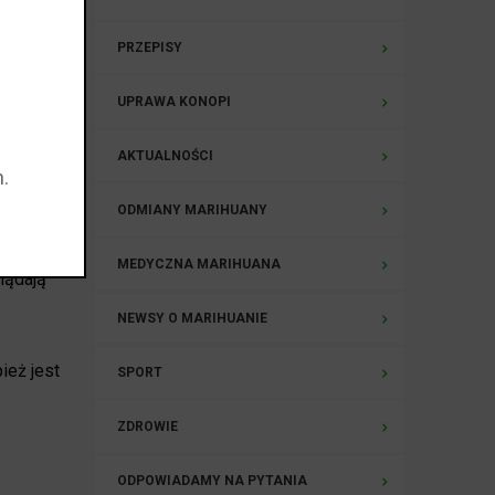
eż
j
PRZEPISY
ymi
UPRAWA KONOPI
AKTUALNOŚCI
.
i można
.
ODMIANY MARIHUANY
MEDYCZNA MARIHUANA
lądają
NEWSY O MARIHUANIE
ież jest
SPORT
ZDROWIE
ODPOWIADAMY NA PYTANIA