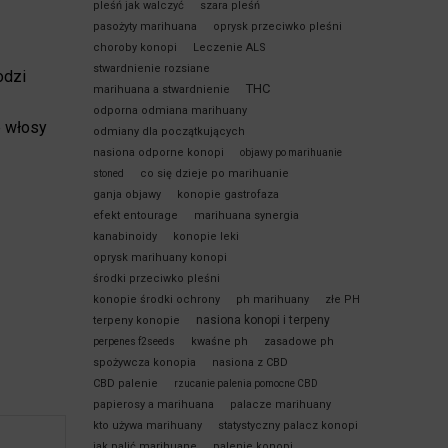
pleśń jak walczyć
szara pleśń
pasożyty marihuana
oprysk przeciwko pleśni
choroby konopi
Leczenie ALS
stwardnienie rozsiane
odzi
THC
marihuana a stwardnienie
odporna odmiana marihuany
e włosy
odmiany dla początkujących
nasiona odporne konopi
objawy po marihuanie
co się dzieje po marihuanie
stoned
ganja objawy
konopie gastrofaza
efekt entourage
marihuana synergia
kanabinoidy
konopie leki
oprysk marihuany konopi
środki przeciwko pleśni
konopie środki ochrony
ph marihuany
złe PH
nasiona konopi i terpeny
terpeny konopie
kwaśne ph
zasadowe ph
perpenes f2seeds
spożywcza konopia
nasiona z CBD
CBD palenie
rzucanie palenia pomocne CBD
papierosy a marihuana
palacze marihuany
kto używa marihuany
statystyczny palacz konopi
jak palić marihuane
palenie konopi