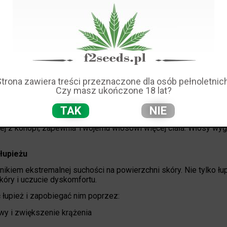
i oraz nasiona cannabis, które stymulują wzrost włosów, równi
j do tego wzmacniające właściwości innej całkowicie naturalne
s linolowy lub GLA) i masz mocny przepis na walkę z rozdwojon
zięki tej wilgoci włosy stają się elastyczne i lśniące.
Strona zawiera treści przeznaczone dla osób pełnoletnich
awsze je wchłaniają. Twoje włosy nigdy nie "zapełniają się", jeśl
Czy masz ukończone 18 lat?
idów, twoje włosy pochłaniają zdrowsze i łatwiejsze do opanowania
TAK
NIE
ciała"
olej z konopi, zapewnia Twojemu włosowi więcej ciała. Włosy wyg
łupieżu
nikiem ekstremalnej suchości na powierzchni skóry. Nie tylko łup
óry i uczucie dyskomfortu.
 łupież i zapobiegać nim poprzez:
wy i zwiększenie krążenia