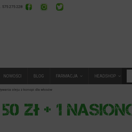
l. 575 275 228
NOWOŚCI
BLOG
FARMACJA
HEADSHOP
żywania oleju z konopi dla włosów