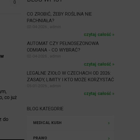
0
CO ZROBIĆ, ŻEBY ROŚLINA NIE
PACHNIAŁA?
02-04-2026 , admin
czytaj całość »
AUTOMAT CZY PEŁNOSEZONOWA
ODMIANA - CO WYBRAĆ?
ów
02-04-2026 , admin
czytaj całość »
LEGALNE ZIOŁO W CZECHACH OD 2026:
ZASADY, LIMITY I KTO MOŻE KORZYSTAĆ
05-01-2026 , admin
ym,
czytaj całość »
, co już
BLOG KATEGORIE
z do
MEDICAL KUSH
PRAWO