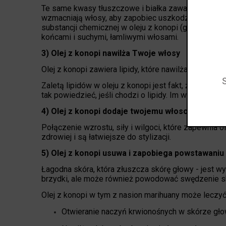
Te same kwasy tłuszczowe i białka zawarte w konopi
wzmacniają włosy, aby zapobiec uszkodzeniom. Doda
substancji chemicznej w oleju z konopi (gamma kwa
końcami i suchymi, łamliwymi włosami.
3) Olej z konopi nawilża Twoje włosy
Olej z konopi zawiera lipidy, które nawilżają włosy. D
Zaletą lipidów w oleju z konopi jest fakt, że włosy z
tak powiedzieć, jeśli chodzi o lipidy. Im więcej lip
4) Olej z konopi dodaje twojemu włosowi więcej "
Połączenie wzrostu, siły i wilgoci, które zapewnia 
zdrowiej i są łatwiejsze do stylizacji.
5) Olej z konopi usuwa i zapobiega powstawaniu 
Łagodna skóra, która złuszcza skórę głowy - jest wy
brzydki, ale może również powodować swędzenie sk
Olej z konopi w tym z nasion marihuany może leczyć
Otwieranie naczyń krwionośnych w skórze gło