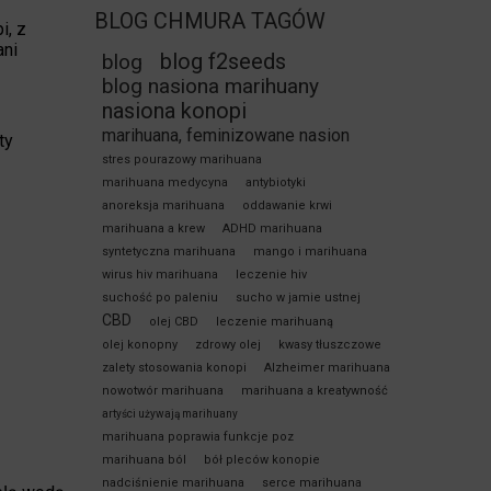
BLOG CHMURA TAGÓW
i, z
ani
blog f2seeds
blog
blog nasiona marihuany
nasiona konopi
marihuana, feminizowane nasion
ty
stres pourazowy marihuana
marihuana medycyna
antybiotyki
anoreksja marihuana
oddawanie krwi
marihuana a krew
ADHD marihuana
syntetyczna marihuana
mango i marihuana
wirus hiv marihuana
leczenie hiv
suchość po paleniu
sucho w jamie ustnej
CBD
olej CBD
leczenie marihuaną
olej konopny
zdrowy olej
kwasy tłuszczowe
zalety stosowania konopi
Alzheimer marihuana
nowotwór marihuana
marihuana a kreatywność
artyści używają marihuany
marihuana poprawia funkcje poz
marihuana ból
bół pleców konopie
nadciśnienie marihuana
serce marihuana