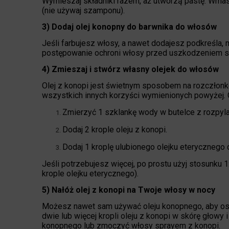
Wymieszaj składniki razem, aż utworzą pastę. Wmas
(nie używaj szamponu).
3) Dodaj olej konopny do barwnika do włosów
Jeśli farbujesz włosy, a nawet dodajesz podkreśla,
postępowanie ochroni włosy przed uszkodzeniem 
4) Zmieszaj i stwórz własny olejek do włosów
Olej z konopi jest świetnym sposobem na rozczłonk
wszystkich innych korzyści wymienionych powyżej. O
Zmierzyć 1 szklankę wody w butelce z rozpyl
Dodaj 2 krople oleju z konopi.
Dodaj 1 kroplę ulubionego olejku eterycznego 
Jeśli potrzebujesz więcej, po prostu użyj stosunku 1:
krople olejku eterycznego).
5) Nałóż olej z konopi na Twoje włosy w nocy
Możesz nawet sam używać oleju konopnego, aby os
dwie lub więcej kropli oleju z konopi w skórę głow
konopnego lub zmoczyć włosy sprayem z konopi.