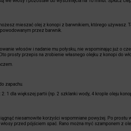
uj we włosy i pozostaw do wyschnięcia na 10 minut. Spłucz cie
 możesz mieszać olej z konopi z barwnikiem, którego używasz. T
spowodowanym przez barwnik.
owanie włosów i nadanie mu połysku, nie wspominając już o cze
to prosty przepis na zrobienie własnego olejku z konopi do wł
aczem.
do zapachu.
 2: 1 dla większej partii (np. 2 szklanki wody, 4 krople oleju kon
iągnąć niesamowite korzyści wspomniane powyżej. Po prostu 
y i włosy przed pójściem spać. Rano można myć szamponem z ole