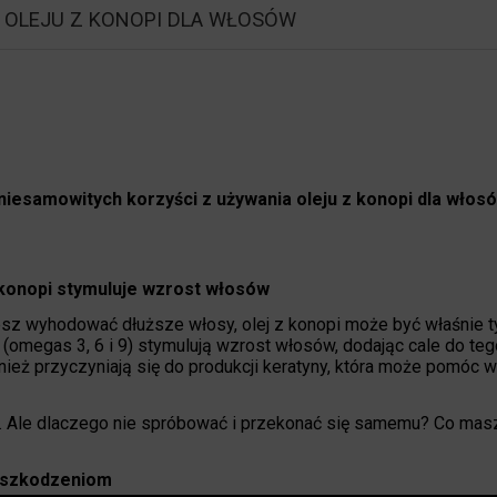
 OLEJU Z KONOPI DLA WŁOSÓW
niesamowitych korzyści z używania oleju z konopi dla włos
 konopi stymuluje wzrost włosów
esz wyhodować dłuższe włosy, olej z konopi może być właśnie t
omegas 3, 6 i 9) stymulują wzrost włosów, dodając cale do tego
nież przyczyniają się do produkcji keratyny, która może pomóc w
ika. Ale dlaczego nie spróbować i przekonać się samemu? Co mas
 uszkodzeniom