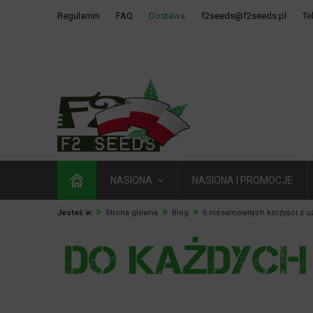
Regulamin
FAQ
Dostawa
f2seeds@f2seeds.pl
Te
NASIONA
NASIONA | PROMOCJE
»
»
»
Jesteś w:
Strona główna
Blog
6 niesamowitych korzyści z u