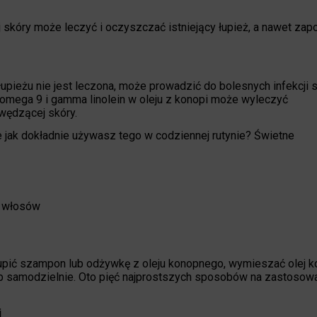
ej skóry może leczyć i oczyszczać istniejący łupież, a nawet za
pieżu nie jest leczona, może prowadzić do bolesnych infekcji 
omega 9 i gamma linolein w oleju z konopi może wyleczyć
swędzącej skóry.
 jak dokładnie używasz tego w codziennej rutynie? Świetne
o włosów
kupić szampon lub odżywkę z oleju konopnego, wymieszać olej 
ub samodzielnie. Oto pięć najprostszych sposobów na zastosowa
i