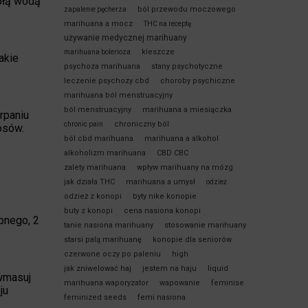
płą wodą
ból przewodu moczowego
zapalenie pęcherza
marihuana a mocz
THC na receptę
używanie medycznej marihuany
kleszcze
marihuana bolerioza
akie
psychoza marihuana
stany psychotyczne
leczenie psychozy cbd
choroby psychiczne
marihuana ból menstruacyjny
ból menstruacyjny
marihuana a miesiączka
rpaniu
chroniczny ból
chronic pain
osów.
ból cbd marihuana
marihuana a alkohol
alkoholizm marihuana
CBD CBC
zalety marihuana
wpływ marihuany na mózg
jak działa THC
marihuana a umysł
odzież
odzież z konopi
byty nike konopie
buty z konopi
cena nasiona konopi
opnego, 2
tanie nasiona marihuany
stosowanie marihuany
starsi palą marihuanę
konopie dla seniorów
czerwone oczy po paleniu
high
jak zniwelować haj
jestem na haju
liquid
wmasuj
marihuana waporyzator
wapowanie
feminise
ju
feminized seeds
femi nasiona