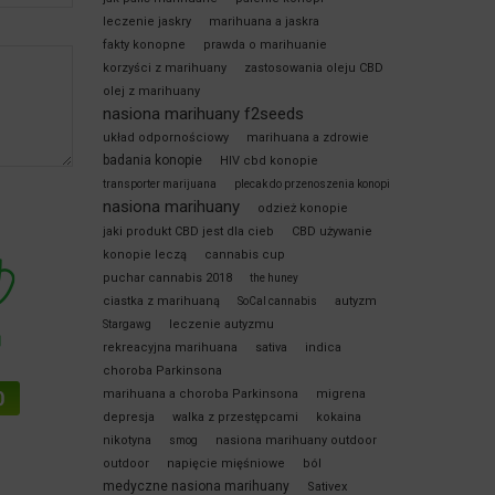
leczenie jaskry
marihuana a jaskra
fakty konopne
prawda o marihuanie
korzyści z marihuany
zastosowania oleju CBD
olej z marihuany
nasiona marihuany f2seeds
układ odpornościowy
marihuana a zdrowie
badania konopie
HIV cbd konopie
transporter marijuana
plecak do przenoszenia konopi
nasiona marihuany
odzież konopie
jaki produkt CBD jest dla cieb
CBD używanie
konopie leczą
cannabis cup
puchar cannabis 2018
the huney
ciastka z marihuaną
autyzm
SoCal cannabis
leczenie autyzmu
Stargawg
rekreacyjna marihuana
sativa
indica
choroba Parkinsona
marihuana a choroba Parkinsona
migrena
depresja
walka z przestępcami
kokaina
nikotyna
nasiona marihuany outdoor
smog
outdoor
napięcie mięśniowe
ból
medyczne nasiona marihuany
Sativex