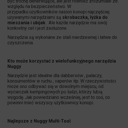
być trochę denerwujące, ale jest również zrozumiałe ze
względu na bezpieczeństwo. W
przypadku użytkowników nasion konopi najczęściej
używanymi narzędziami są
skrobaczka, łyżka do
mieszania i ubijak
. Ale każde narzędzie ma swój
konkretny cel i jest zasłużone.
Narzędzia są wykonane ze stali nierdzewnej i łatwe do
czyszczenia.
Kto może korzystać z wielofunkcyjnego narzędzia
Nuggy
Narzędzie jest idealne dla dabbersów , palaczy,
konsumentów w ruchu , vaperów itp. W rzeczywistości
może ono odbywać się w dowolnym miejscu, od
wycieczek kempingowych po ludzi, którzy lubią
wygodę. Jak powiedziano wcześniej, jest to coś, co
powinni mieć wszyscy użytkownicy konopi.
Najlepsze z Nuggy Multi-Tool