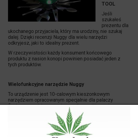
TOOL
Jeśli
szukałeś
prezentu dla
ukochanego przyjaciela, który ma urodziny, nie szukaj
dalej. Dzięki recenzji Nuggy dla wielu narzędzi
odkryjesz, jaki to idealny prezent.
W rzeczywistości każdy konsument końcowego
produktu z nasion konopi powinien posiadać jeden z
tych produktów.
Wielofunkcyjne narzędzie Nuggy
To urządzenie jest 10-calowym kieszonkowym
narzędziem opracowanym specjalnie dla palaczy
finalnego produktu z nasion marihuany. Wszystko, czego
potrzebujesz, jest spakowane w szwajcarskie
narzędzie. Narzędzia blokujące sprężynę pasują do
kompaktowej konstrukcji.
Kompaktowe urządzenie zawiera: