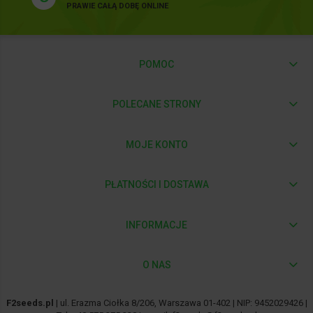
PRAWIE CAŁĄ DOBĘ ONLINE
POMOC
POLECANE STRONY
MOJE KONTO
PŁATNOŚCI I DOSTAWA
INFORMACJE
O NAS
F2seeds.pl
| ul. Erazma Ciołka 8/206, Warszawa 01-402 | NIP: 9452029426 |