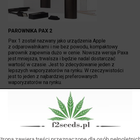
PAROWNIKA PAX 2
Pax 1 został nazwany jako urządzenia Apple
z odparowalnikami i nie bez powodu, kompaktowy
parownik zapewnia dużo w cenie. Nowsza wersja Paxa
jest mniejsza, trwalsza i będzie nadal dostarczać
wartość w czasie. Jest to zdecydowanie jeden z
lepszych waporyzatorów na rynku. W rzeczywistości
jest to jeden z najbardziej preferowanych
waporyzatorów na rynku.
Dzisiaj oprowadzimy Cię po tym, dlaczego ludzie
uwielbiają odparowalnik PAX 2.
Parownik PAX 2 SPECS
Parownik Pax 2 ma podobną dynamikę jak Pax 1, jednak
kontrola nad całym procesem jest nieco większa.
Strona zawiera treści przeznaczone dla osób pełnoletnich