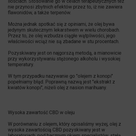
ilościach. Stosowanie go w celach terapeutycznych też
nie przynosi zbytnich efektów przez to, iż nie zawiera
flawonidów, a także terpenów.
Można jednak spotkać się z opiniami, że olej bywa
jedynym skutecznym lekarstwem w wielu chorobach.
Przez to, że olej wzbudza ciągłe wątpliwości, jego
właściwości wciąż nie są zbadane w stu procentach.
Pozyskiwany jest on najgorszą metodą, a mianowicie
przy wykorzystywaniu stężonego alkoholu i wysokiej
temperatury.
W tym przypadku nazywanie go "olejem z konopi"
popełniamy błąd. Poprawną nazwą jest "ekstrakt z
kwiatów konopi", niżeli olej z nasion marihuany.
Wysoka zawartość CBD w oleju
W porównaniu z olejem, który opisaliśmy wyżej, olej z
wysoka zawartością CBD pozyskiwany jest w
laboratoriach, pod bacznym okiem specjalistów, stałą