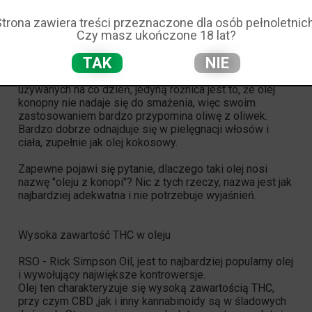
Produkt spożywczy z nasion konopi, cannabis.
Strona zawiera treści przeznaczone dla osób pełnoletnich
Czy masz ukończone 18 lat?
Olej konopny, który w swoim składzie nie posiada ani
CBD ani THC, to po prostu tłuszcz, który możemy
TAK
NIE
używać w kuchni. Na ciepło bądź też na zimno.
Praktycznie nie różni się niczym od popularnych olei
używanych na co dzień, jedyną różnica jest to, że olej
konopny nie nadaje się do smażenia, więc swoim
zastosowaniem bardzo przypomina oliwę z oliwek.
Bardzo dobrze odnajduje się w pielęgnacji włosów i
ciała, zupełnie jak olej kokosowy.
Zapewne pojawi się pytanie, dlaczego taki olej nosi
nazwę "oleju z konopi"? Nic z tych rzeczy, nazwa jest jak
najbardziej adekwatna i nie potrzebuje wyjaśnień.
Wysoka zawartość THC w oleju
RSO - Rick Simpson Oil, jest to najbardziej popularny olej
i wywołujący największe kontrowersje.
Olej ten charakteryzuje się wysoką zawartością THC,
przy czym CBD ,jak i inny kannabinoidy są w śladowych