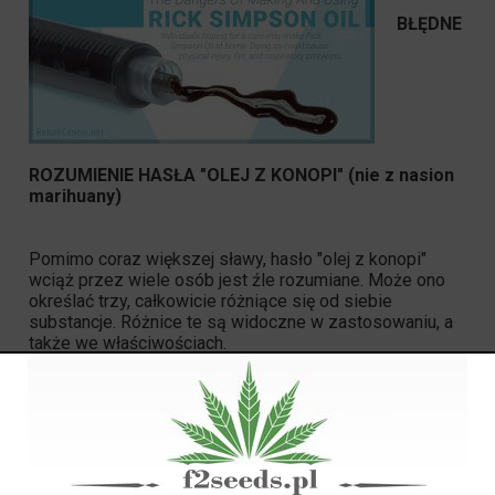
BŁĘDNE
ROZUMIENIE HASŁA "OLEJ Z KONOPI" (nie z nasion
marihuany)
Pomimo coraz większej sławy, hasło "olej z konopi"
wciąż przez wiele osób jest źle rozumiane. Może ono
określać trzy, całkowicie różniące się od siebie
substancje. Różnice te są widoczne w zastosowaniu, a
także we właściwościach.
Warto zatem przeczytać kilka ważnych kwestii
dotyczących powyższego tematu. Nigdy niewiadomo
czy dyskusja nie potoczy się właśnie w te stronę - w
stronę oleju z konopi.