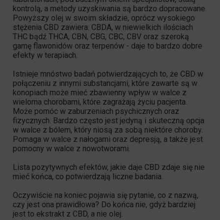
kontrolą, a metody uzyskiwania są bardzo dopracowane.
Powyższy olej w swoim składzie, oprócz wysokiego
stężenia CBD zawiera: CBDA, w niewielkich ilościach
THC bądź THCA, CBN, CBG, CBC, CBV oraz szeroką
gamę flawonidów oraz terpenów - daje to bardzo dobre
efekty w terapiach.
Istnieje mnóstwo badań potwierdzających to, że CBD w
połączeniu z innymi substancjami, które zawarte są w
konopiach może mieć zbawienny wpływ w walce z
wieloma chorobami, które zagrażają życiu pacjenta.
Może pomóc w zaburzeniach psychicznych oraz
fizycznych. Bardzo często jest jedyną i skuteczną opcja
w walce z bólem, który niosą za sobą niektóre choroby.
Pomaga w walce z nałogami oraz depresją, a także jest
pomocny w walce z nowotworami.
Lista pozytywnych efektów, jakie daje CBD zdaje się nie
mieć końca, co potwierdzają liczne badania.
Oczywiście na koniec pojawia się pytanie, co z nazwą,
czy jest ona prawidłowa? Do końca nie, gdyż bardziej
jest to ekstrakt z CBD, a nie olej.