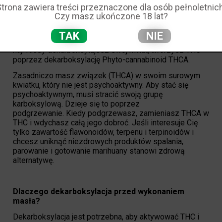
Twoja marihuana z nasion konopi. Dlaczego musimy
Strona zawiera treści przeznaczone dla osób pełnoletnich
Czy masz ukończone 18 lat?
przejść ten proces? Bo tak psychoaktywne kannabinoidy
THC pochodzą z jego biosyntetycznego prekursora.
TAK
NIE
Być może znasz THC, związek, który powoduje
haj. Kiedy dekarboksylujesz swój kwiat, tworzysz THC
poprzez dekarboksylację Phyto-cannabinoid THCA.
Zasadniczo masz związek (THCA) w swoim surowym
kwiatku, który nie jest psychoaktywny. Aby stać się
psychoaktywnym, musi stracić swoją grupę
karboksylową. Dzieje się to poprzez
podgrzewanie. Kiedy podgrzewasz, zamieniasz THCA w
THC i wdychasz całą jego dobroć. Jeśli interesuje Cię
tylko zawartość flawonoidów, terpenu i terpinoidów i
chcesz uniknąć niezdrowych produktów spalania,
parowanie i gotowanie marihuany stanowi zdrową
alternatywę.
Dlaczego dekarboksylacja przed wykonaniem
masła?
Dekarboksylacja jest potrzebna, aby aktywować THC i