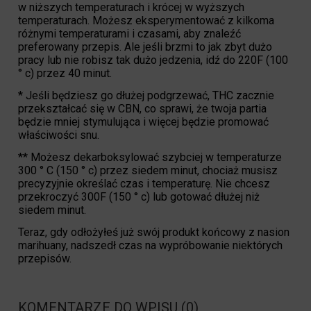
w niższych temperaturach i krócej w wyższych
temperaturach. Możesz eksperymentować z kilkoma
różnymi temperaturami i czasami, aby znaleźć
preferowany przepis. Ale jeśli brzmi to jak zbyt dużo
pracy lub nie robisz tak dużo jedzenia, idź do 220F (100
° c) przez 40 minut.
* Jeśli będziesz go dłużej podgrzewać, THC zacznie
przekształcać się w CBN, co sprawi, że twoja partia
będzie mniej stymulująca i więcej będzie promować
właściwości snu.
** Możesz dekarboksylować szybciej w temperaturze
300 ° C (150 ° c) przez siedem minut, chociaż musisz
precyzyjnie określać czas i temperaturę. Nie chcesz
przekroczyć 300F (150 ° c) lub gotować dłużej niż
siedem minut.
Teraz, gdy odłożyłeś już swój produkt końcowy z nasion
marihuany, nadszedł czas na wypróbowanie niektórych
przepisów.
KOMENTARZE DO WPISU (0)