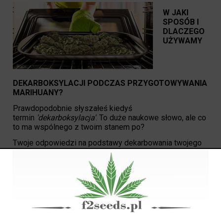
W JAKI
SPOSÓB I
DLACZEGO
UŻYWAMY
DEKARBOKSYLACJI PODCZAS PRZYGOTOWYWANIA
MARIHUANY?
Prawdopodobnie słyszałeś kiedyś
termin
'dekarboksylacja'
. To duże naukowe słowo, ale co
to ma wspólnego z twoim stanem po?
Twoje odpowiedzi na podstawy dekarbowania twojego
zioła:
Definicja dekarboksylacji
Dekarboksylacja jest reakcją chemiczną, dzięki której
grupa karboksylowa jest usuwana z cząsteczki,
pozostawiając dwutlenek węgla. W tym przypadku to