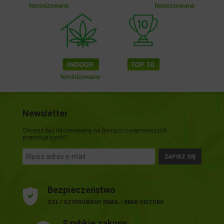
Newsletter
Chcesz być informowany na bieżąco o najnowszych
promocjacjach?
ZAPISZ SIĘ
Bezpieczeństwo
SSL / SZYFROWANY EMAIL / BRAK HISTORII
Szybkie zakupy