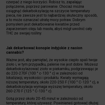
czerpać z niego korzyści. Robisz to, zapalając
połączenie, poprzez parowanie. Chociaż można
osiągnąć dekarboksylację na szczycie temperatury
pieca, nie zawsze jest to najbardziej skuteczny sposób,
a to może oznaczać utratę mocy potraw. Dobrym
pomysłem jest dekarbowanie kwiatów przed
zaparzeniem oleju lub masła, abyś mógł uwolnić cały
THC ze swojej rośliny.
Jak dekarbować konopie indyjskie z nasion
cannabis?
Ważne jest, aby pamiętać, że wysokie ciepło spali twoje
zioło i, w tym przypadku, palenie nie jest dobre. Możesz
dekarboksylazować zioło w piekarniku, podgrzewając je
do 220-270F (100 ° c-130 ° c) w zależności od
lokalizacji, wysokości i produktu. Kwiaty wymagają
niższej temperatury, około 220-250 F (100 ° C-120 ° c), a
dekarboksylacja wymaga wyższej temperatury, około
260-270 F (125 ° C-130 ° c).
Gotuj przez około 20-45 minut w zależności od
temperatury, której używasz. Powinieneś gotować dłużej