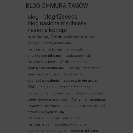
BLOG CHMURA TAGÓW
blog f2seeds
blog
blog nasiona marihuany
nasiona konopi
marihuana, feminizowane nasion
stres pourazowy marihuana
marihuana medycyna
antybiotyki
anoreksja marihuana
oddawanie krwi
marihuana a krew
ADHD marihuana
syntetyczna marihuana
mango i marihuana
wirus hiv marihuana
leczenie hiv
suchość po paleniu
sucho w jamie ustnej
CBD
olej CBD
leczenie marihuaną
olej konopny
zdrowy olej
kwasy tłuszczowe
zalety stosowania konopi
Alzheimer marihuana
nowotwór marihuana
marihuana a kreatywność
artyści używają marihuany
marihuana poprawia funkcje poz
marihuana ból
bół pleców konopie
nadciśnienie marihuana
serce marihuana