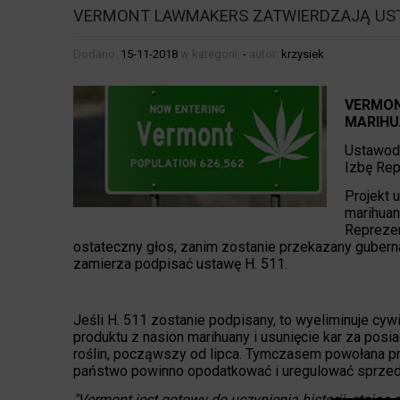
VERMONT LAWMAKERS ZATWIERDZAJĄ UST
Dodano:
15-11-2018
w kategorii:
-
autor:
krzysiek
VERMON
MARIHU
Ustawoda
Izbę Rep
Projekt 
marihuan
Reprezen
ostateczny głos, zanim zostanie przekazany guberna
zamierza podpisać ustawę H. 511.
Jeśli H. 511 zostanie podpisany, to wyeliminuje cyw
produktu z nasion marihuany i usunięcie kar za posia
roślin, począwszy od lipca. Tymczasem powołana pr
państwo powinno opodatkować i uregulować sprzeda
"Vermont jest gotowy do uczynienia historii, stając 