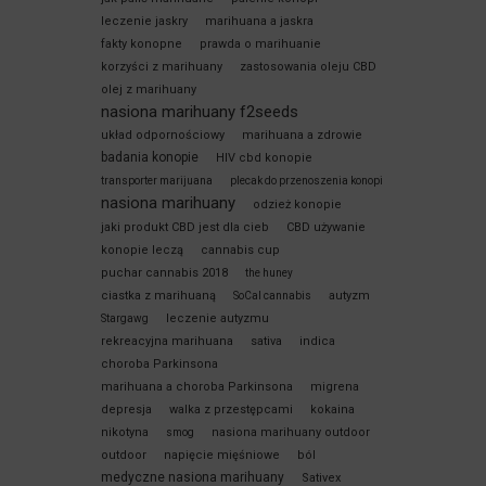
leczenie jaskry
marihuana a jaskra
fakty konopne
prawda o marihuanie
korzyści z marihuany
zastosowania oleju CBD
olej z marihuany
nasiona marihuany f2seeds
układ odpornościowy
marihuana a zdrowie
badania konopie
HIV cbd konopie
transporter marijuana
plecak do przenoszenia konopi
nasiona marihuany
odzież konopie
jaki produkt CBD jest dla cieb
CBD używanie
konopie leczą
cannabis cup
puchar cannabis 2018
the huney
ciastka z marihuaną
autyzm
SoCal cannabis
leczenie autyzmu
Stargawg
rekreacyjna marihuana
sativa
indica
choroba Parkinsona
marihuana a choroba Parkinsona
migrena
depresja
walka z przestępcami
kokaina
nikotyna
nasiona marihuany outdoor
smog
outdoor
napięcie mięśniowe
ból
medyczne nasiona marihuany
Sativex