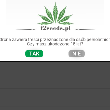
odawców za wysłuchanie apeli ich wyborców i podjęcie tego 
"-
powiedział Matt Simon, dyrektor Nowej Anglii ds. Projektu Pol
opiera umożliwienie osobom dorosłym w wieku 21 lat i starszy
y, zgodnie z ogólnokrajowym badaniem 755 zarejestrowanych wy
ing. Tylko 39% jest przeciwnych. Wsparcie ogólnokrajowe jest 
leziono 64% Amerykanów popierających legalną marihuanę z nasio
Strona zawiera treści przeznaczone dla osób pełnoletnich
Czy masz ukończone 18 lat?
ę dziewiątym państwem, które uczyni legalnie marihuanę dla doro
awodawczą (wszystkie inne zostały przejęte z inicjatywy obywa
TAK
NIE