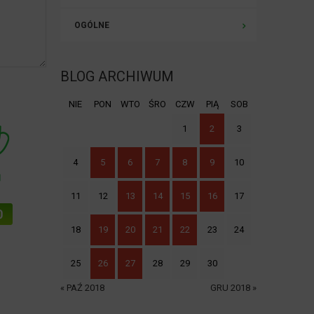
OGÓLNE
BLOG ARCHIWUM
NIE
PON
WTO
ŚRO
CZW
PIĄ
SOB
1
2
3
4
5
6
7
8
9
10
11
12
13
14
15
16
17
18
19
20
21
22
23
24
25
26
27
28
29
30
« PAŹ 2018
GRU 2018 »