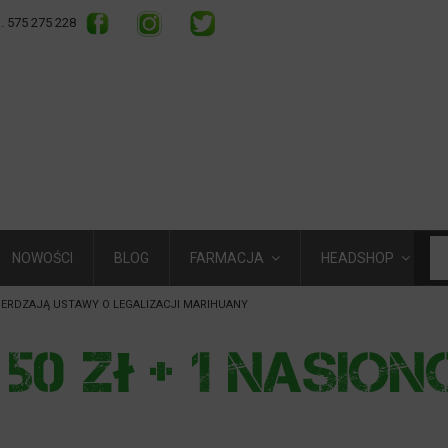
l. 575 275 228
NOWOŚCI
BLOG
FARMACJA
HEADSHOP
ERDZAJĄ USTAWY O LEGALIZACJI MARIHUANY