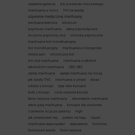
ból przewodu moczowego
zapalenie pęcherza
marihuana a mocz
THC na receptę
używanie medycznej marihuany
kleszcze
marihuana bolerioza
psychoza marihuana
stany psychotyczne
leczenie psychozy cbd
choroby psychiczne
marihuana ból menstruacyjny
ból menstruacyjny
marihuana a miesiączka
chroniczny ból
chronic pain
ból cbd marihuana
marihuana a alkohol
alkoholizm marihuana
CBD CBC
zalety marihuana
wpływ marihuany na mózg
jak działa THC
marihuana a umysł
odzież
odzież z konopi
byty nike konopie
buty z konopi
cena nasiona konopi
tanie nasiona marihuany
stosowanie marihuany
starsi palą marihuanę
konopie dla seniorów
czerwone oczy po paleniu
high
jak zniwelować haj
jestem na haju
liquid
marihuana waporyzator
wapowanie
feminise
feminized seeds
femi nasiona