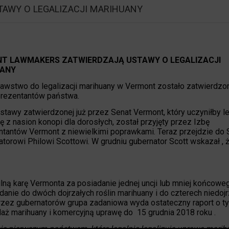
AWY O LEGALIZACJI MARIHUANY
T LAWMAKERS ZATWIERDZAJĄ USTAWY O LEGALIZACJI
ANY
wstwo do legalizacji marihuany w Vermont zostało zatwierdzo
rezentantów państwa.
ustawy zatwierdzonej już przez Senat Vermont, który uczyniłby l
ę z nasion konopi dla dorosłych, został przyjęty przez Izbę
tantów Vermont z niewielkimi poprawkami. Teraz przejdzie do 
torowi Philowi Scottowi. W grudniu gubernator Scott wskazał , 
ilną karę Vermonta za posiadanie jednej uncji lub mniej końcowe
danie do dwóch dojrzałych roślin marihuany i do czterech niedoj
zez gubernatorów grupa zadaniowa wyda ostateczny raport o ty
ż marihuany i komercyjną uprawę do 15 grudnia 2018 roku .
się pierwszym państwem, które legalnie legalizuje uprawę marihu