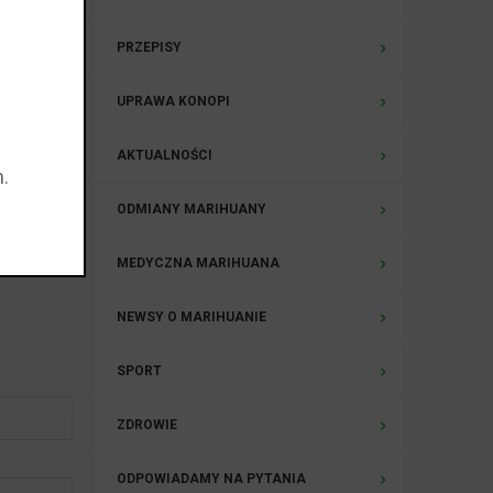
ważnego
ityki
PRZEPISY
ch
UPRAWA KONOPI
borców
podobnie
AKTUALNOŚCI
n
.
ODMIANY MARIHUANY
słych, i
tela).
MEDYCZNA MARIHUANA
NEWSY O MARIHUANIE
SPORT
ZDROWIE
ODPOWIADAMY NA PYTANIA