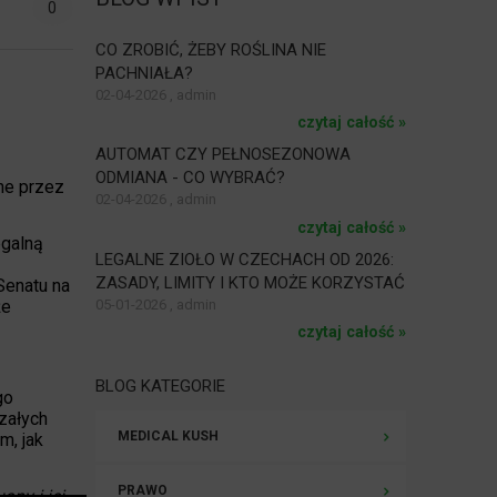
0
CO ZROBIĆ, ŻEBY ROŚLINA NIE
PACHNIAŁA?
02-04-2026 , admin
czytaj całość »
AUTOMAT CZY PEŁNOSEZONOWA
ODMIANA - CO WYBRAĆ?
ne przez
02-04-2026 , admin
czytaj całość »
egalną
LEGALNE ZIOŁO W CZECHACH OD 2026:
ZASADY, LIMITY I KTO MOŻE KORZYSTAĆ
Senatu na
że
05-01-2026 , admin
czytaj całość »
BLOG KATEGORIE
go
rzałych
MEDICAL KUSH
m, jak
PRAWO
any i jej