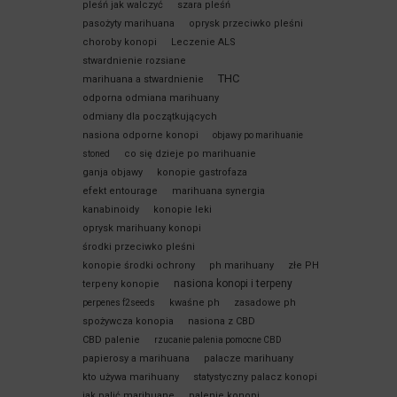
pleśń jak walczyć
szara pleśń
pasożyty marihuana
oprysk przeciwko pleśni
choroby konopi
Leczenie ALS
stwardnienie rozsiane
THC
marihuana a stwardnienie
odporna odmiana marihuany
odmiany dla początkujących
nasiona odporne konopi
objawy po marihuanie
co się dzieje po marihuanie
stoned
ganja objawy
konopie gastrofaza
efekt entourage
marihuana synergia
kanabinoidy
konopie leki
oprysk marihuany konopi
środki przeciwko pleśni
konopie środki ochrony
ph marihuany
złe PH
nasiona konopi i terpeny
terpeny konopie
kwaśne ph
zasadowe ph
perpenes f2seeds
spożywcza konopia
nasiona z CBD
CBD palenie
rzucanie palenia pomocne CBD
papierosy a marihuana
palacze marihuany
kto używa marihuany
statystyczny palacz konopi
jak palić marihuane
palenie konopi