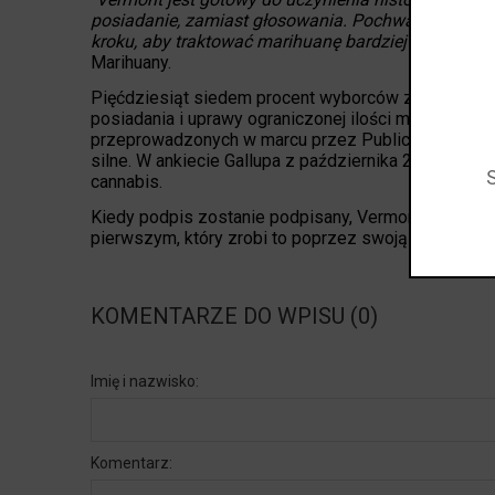
posiadanie, zamiast głosowania. Pochwalamy praw
kroku, aby traktować marihuanę bardziej jak alkohol 
Marihuany.
Pięćdziesiąt siedem procent wyborców z Vermont p
posiadania i uprawy ograniczonej ilości marihuan
przeprowadzonych w marcu przez Public Policy Poll
silne. W ankiecie Gallupa z października 2017 zna
cannabis.
Kiedy podpis zostanie podpisany, Vermont stanie si
pierwszym, który zrobi to poprzez swoją władzę ust
KOMENTARZE DO WPISU (0)
Imię i nazwisko:
Komentarz: