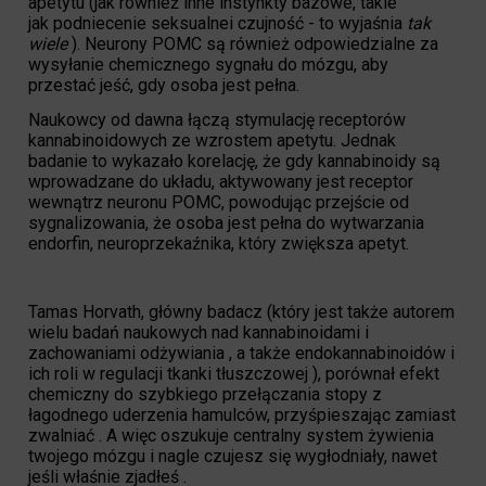
apetytu (jak również inne instynkty bazowe, takie
jak podniecenie seksualnei czujność - to wyjaśnia
tak
wiele
). Neurony POMC są również odpowiedzialne za
wysyłanie chemicznego sygnału do mózgu, aby
przestać jeść, gdy osoba jest pełna.
Naukowcy od dawna łączą stymulację receptorów
kannabinoidowych ze wzrostem apetytu. Jednak
badanie to wykazało korelację, że gdy kannabinoidy są
wprowadzane do układu, aktywowany jest receptor
wewnątrz neuronu POMC, powodując przejście od
sygnalizowania, że osoba jest pełna do wytwarzania
endorfin, neuroprzekaźnika, który zwiększa apetyt.
Tamas Horvath, główny badacz (który jest także autorem
wielu badań naukowych nad kannabinoidami i
zachowaniami odżywiania , a także endokannabinoidów i
ich roli w regulacji tkanki tłuszczowej ), porównał efekt
chemiczny do szybkiego przełączania stopy z
łagodnego uderzenia hamulców, przyśpieszając zamiast
zwalniać . A więc oszukuje centralny system żywienia
twojego mózgu i nagle czujesz się wygłodniały, nawet
jeśli właśnie zjadłeś .